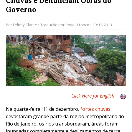
Chuvas e Denunciam Obras do
Governo
Por
Felicity Clarke
• Tradução por
Roseli Franco
• 19/12/2013
Click Here for English
Na quarta-feira, 11 de dezembro,
fortes chuvas
devastaram grande parte da região metropolitana do
Rio de Janeiro, os rios transbordaram, áreas foram
inundadas completamente e deslizamentos de terra