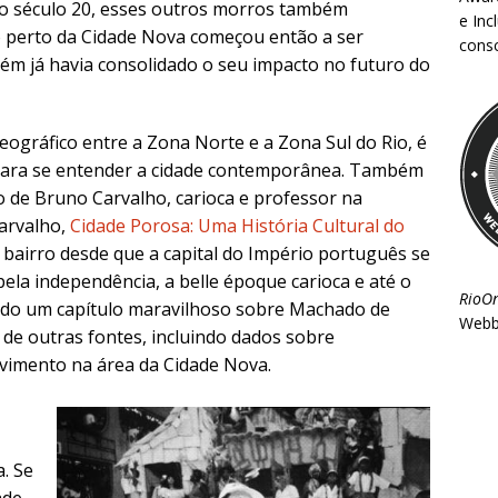
do século 20, esses outros morros também
e Inc
o perto da Cidade Nova começou então a ser
consc
ém já havia consolidado o seu impacto no futuro do
eográfico entre a Zona Norte e a Zona Sul do Rio, é
para se entender a cidade contemporânea. Também
o de Bruno Carvalho, carioca e professor na
Carvalho,
Cidade Porosa: Uma História Cultural do
o bairro desde que a capital do Império português se
la independência, a belle époque carioca e até o
RioO
luindo um capítulo maravilhoso sobre Machado de
Webb
de outras fontes, incluindo dados sobre
lvimento na área da Cidade Nova.
. Se