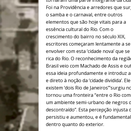
tornaram uma parte integrante da cida
Foi na Providência e arredores que sur
o samba e o carnaval, entre outros
elementos que são hoje vitais para a
essência cultural do Rio. Com o
crescimento do bairro no século XIX,
escritores começaram lentamente a se
envolver com esta ‘cidade nova’ que se
rica do Rio. O reconhecimento da regi
Brasil veio com Machado de Assis e out
essa ideia profundamente e introduz a
e direto à noção da ‘cidade dividida’. 
existem ‘dois Rio de Janeiros’”surgiu
tornou uma fronteira “entre o Rio como
um ambiente semi-urbano de negros de
descontraído”. Esta percepção injusta 
persistiu e aumentou, e é fundamental 
dentro quanto do exterior.