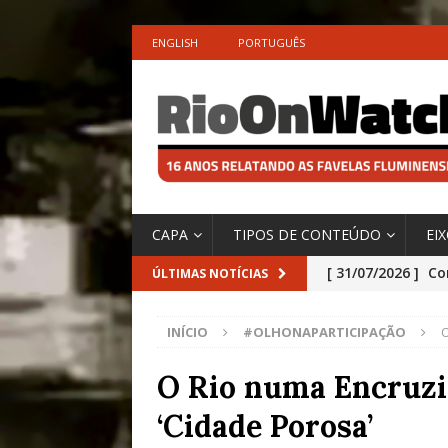
ENGLISH
PORTUGUÊS
CAPA
TIPOS DE CONTEÚDO
EI
[ 29/07/2026 ]
No
ÚLTIMAS NOTÍCIAS
São o Cadinho e
INÍCIO
#OLHONAPARTICIPAÇÃO
O
Precisamos’, Afi
Especial do IPCC
O Rio numa Encruzi
[ 28/07/2026 ]
Tu
‘Cidade Porosa’
#OLHONAMÍDIA