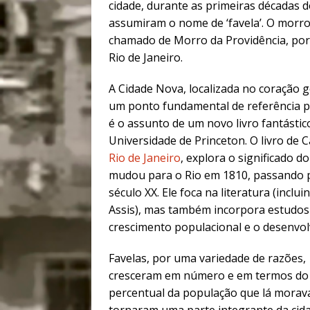
cidade, durante as primeiras décadas 
assumiram o nome de ‘favela’. O morr
chamado de Morro da Providência, por
Rio de Janeiro.
A Cidade Nova, localizada no coração g
um ponto fundamental de referência 
é o assunto de um novo livro fantástic
Universidade de Princeton. O livro de 
Rio de Janeiro
, explora o significado d
mudou para o Rio em 1810, passando pe
século XX. Ele foca na literatura (inc
Assis), mas também incorpora estudos 
crescimento populacional e o desenvo
Favelas, por uma variedade de razões,
cresceram em número e em termos do
percentual da população que lá morava