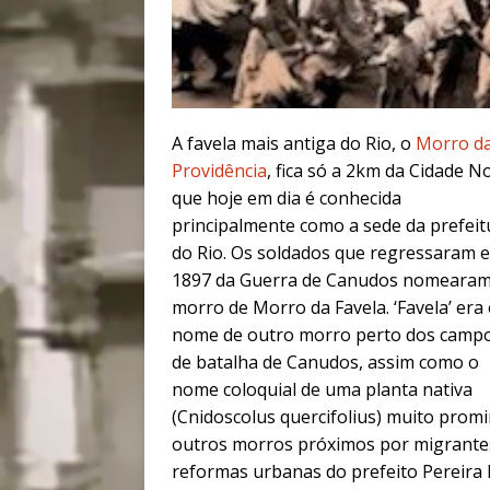
A favela mais antiga do Rio, o
Morro d
Providência
, fica só a 2km da Cidade N
que hoje em dia é conhecida
principalmente como a sede da prefeit
do Rio. Os soldados que regressaram 
1897 da Guerra de Canudos nomearam
morro de Morro da Favela. ‘Favela’ era
nome de outro morro perto dos camp
de batalha de Canudos, assim como o
nome coloquial de uma planta nativa
(Cnidoscolus quercifolius) muito pro
outros morros próximos por migrantes
reformas urbanas do prefeito Pereira