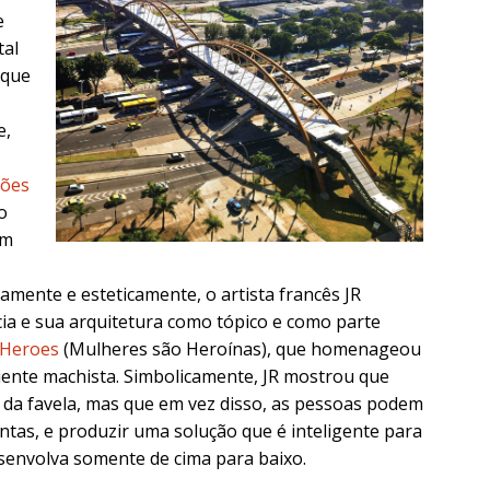
e
tal
 que
e,
ões
o
am
camente e esteticamente, o artista francês JR
ia e sua arquitetura como tópico e como parte
Heroes
(Mulheres são Heroínas), que homenageou
nte machista. Simbolicamente, JR mostrou que
 da favela, mas que em vez disso, as pessoas podem
untas, e produzir uma solução que é inteligente para
esenvolva somente de cima para baixo.