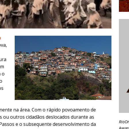
a
ova,
ura
em
 o
 o
os
minente na área. Com o rápido povoamento de
 ou outros cidadãos deslocados durante as
RioO
 Passos e o subsequente desenvolvimento da
Awar