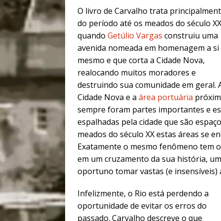
O livro de Carvalho trata principalmen
do período até os meados do século XX
quando
Getúlio Vargas
construiu uma
avenida nomeada em homenagem a si
mesmo e que corta a Cidade Nova,
realocando muitos moradores e
destruindo sua comunidade em geral. 
Cidade Nova e a
área portuária
próxim
sempre foram partes importantes e es
espalhadas pela cidade que são espaç
meados do século XX estas áreas se e
Exatamente o mesmo fenômeno tem oco
em um cruzamento da sua história, um 
oportuno tomar vastas (e insensíveis) 
Infelizmente, o Rio está perdendo a
oportunidade de evitar os erros do
passado. Carvalho descreve o que