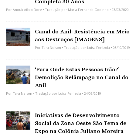
Completa 30 Anos
Por
Anouk Aflalo Doré
• Tradução por
Maria Fernanda Godinho
• 23/03/2020
Canal do Anil: Resistência em Meio
aos Destroços [IMAGENS]
Por
Tara Nelson
• Tradução por
Luisa Fenizola
• 03/10/2019
‘Para Onde Estas Pessoas Irão?’
Demolição Relâmpago no Canal do
Anil
Por
Tara Nelson
• Tradução por
Luisa Fenizola
• 24/09/2019
Iniciativas de Desenvolvimento
Social da Zona Oeste São Tema de
Expo na Colônia Juliano Moreira