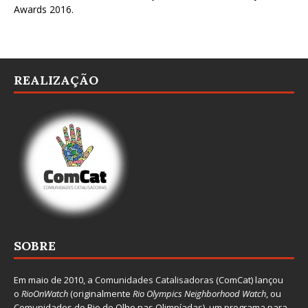
Awards 2016
.
REALIZAÇÃO
SOBRE
Em maio de 2010, a
Comunidades Catalisadoras
(ComCat) lançou
o
RioOnWatch
(originalmente
Ri
o Olympics Neighborhood Watch
, ou
Comunidades do Rio de Olho nas Olimpíadas), um programa para