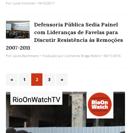
Por
Luisa Fenizola
• 19/12/2017
Defensoria Pública Sedia Painel
com Lideranças de Favelas para
Discutir Resistência às Remoções
2007-2011
Por
Laura Bachmann
• Tradução por
Leonardo Braga Nobre
• 08/11/2016
«
1
2
3
»