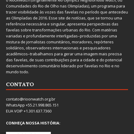
o
RioOnWatch
(originalmente
Ri
o Olympics Neighborhood Watch
, ou
Comunidades do Rio de Olho nas Olimpíadas), um programa para
trazer visibilidade às vozes das favelas no período que antecedeu
as Olimpíadas de 2016. Esse site de notícias, que se tornou uma
referência necessária e singular, apresenta perspectivas das
favelas sobre transformações urbanas do Rio. Com matérias
variadas e profundamente interligadas–produzidas por uma
mistura de jornalistas comunitários, moradores, repórteres
solidários, observadores internacionais e pesquisadores
acadêmicos–trabalhamos para gerar uma imagem mais precisa
das favelas, de suas contribuições para a cidade e do potencial
desenvolvimento comunitário liderado por favelas no Rio e no
mundo todo.
CONTATO
contato@rioonwatch.org.br
WhatsApp +55.21.998.865.151
EUA VOIP +1.301.637.7360
CONHEÇA NOSSA HISTÓRIA: