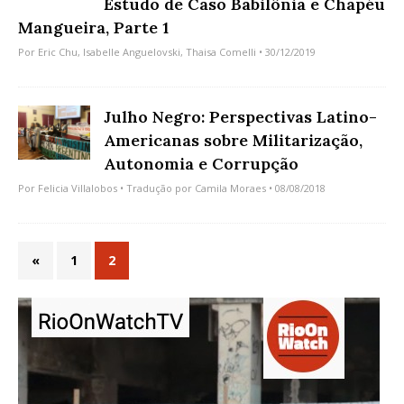
Estudo de Caso Babilônia e Chapéu
Mangueira, Parte 1
Por
Eric Chu
,
Isabelle Anguelovski
,
Thaisa Comelli
• 30/12/2019
Julho Negro: Perspectivas Latino-
Americanas sobre Militarização,
Autonomia e Corrupção
Por
Felicia Villalobos
• Tradução por
Camila Moraes
• 08/08/2018
«
1
2