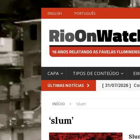
ENGLISH
PORTUGUÊS
CAPA
TIPOS DE CONTEÚDO
EI
[ 31/07/2026 ]
Co
ÚLTIMAS NOTÍCIAS
Impactos das En
INÍCIO
‘slum’
[ 29/07/2026 ]
No
São o Cadinho e
‘slum’
Precisamos’, Afi
Slu
Especial do IPCC