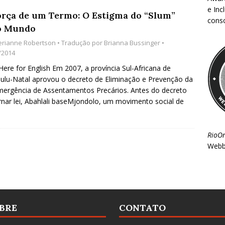
e Inc
orça de um Termo: O Estigma do “Slum”
consc
o Mundo
erianne Robertson
• Tradução por
Brianna Bussinger
•
/2014
 Here for English Em 2007, a província Sul-Africana de
lu-Natal aprovou o decreto de Eliminação e Prevenção da
ergência de Assentamentos Precários. Antes do decreto
rnar lei, Abahlali baseMjondolo, um movimento social de
RioO
Webb
BRE
CONTATO