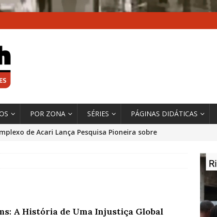
XOS
POR ZONA
SÉRIES
PÁGINAS DIDÁTICAS
mplexo de Acari Lança Pesquisa Pioneira sobre
chentes na Comunidade
DADOS E PESQUISA
 Contexto da Ultrapassagem Climática, ‘As Cidades
 o Fogo que Impulsionam a Mudança de que
rma Autora Coordenadora Principal de Relatório
ms: A História de Uma Injustiça Global
 Sobre Cidades
*DESTAQUE