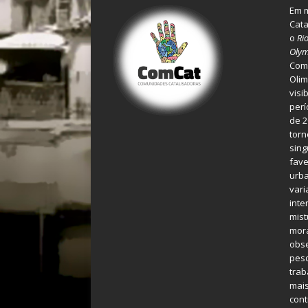
Em m
Cata
o
Ri
Olym
Comu
Olim
visi
perí
de 2
torn
sing
fave
urba
var
inte
mist
mora
obse
pes
tra
mais
cont