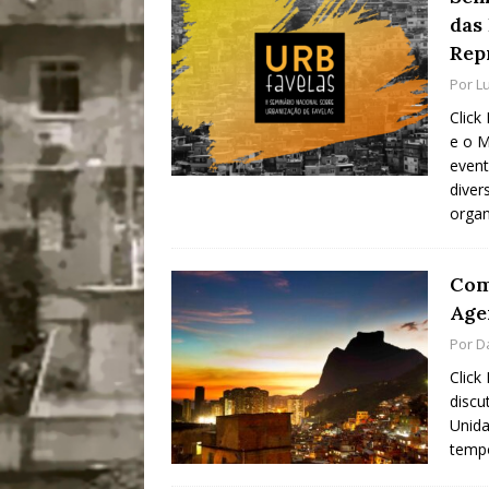
das
Rep
Por
L
Click
e o M
even
diver
orga
Com
Age
Por
D
Click
discu
Unida
temp