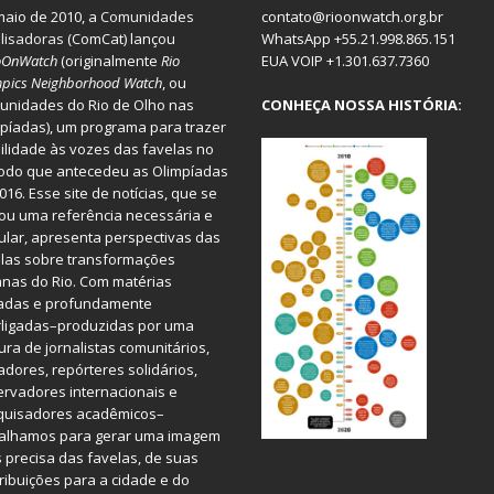
aio de 2010, a
Comunidades
contato@rioonwatch.org.br
lisadoras
(ComCat) lançou
WhatsApp +55.21.998.865.151
oOnWatch
(originalmente
Ri
o
EUA VOIP +1.301.637.7360
pics Neighborhood Watch
, ou
nidades do Rio de Olho nas
CONHEÇA NOSSA HISTÓRIA:
píadas), um programa para trazer
bilidade às vozes das favelas no
odo que antecedeu as Olimpíadas
016. Esse site de notícias, que se
ou uma referência necessária e
ular, apresenta perspectivas das
las sobre transformações
nas do Rio. Com matérias
iadas e profundamente
rligadas–produzidas por uma
ura de jornalistas comunitários,
dores, repórteres solidários,
rvadores internacionais e
quisadores acadêmicos–
balhamos para gerar uma imagem
 precisa das favelas, de suas
ribuições para a cidade e do