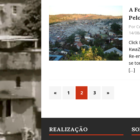
A F
Pel
Por
C
14/08
Click
KwaZu
Re-em
se to
[…]
«
1
2
3
»
REALIZAÇÃO
SO