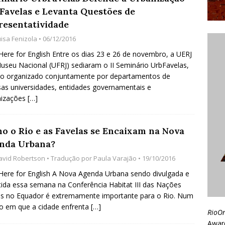
 Favelas e Levanta Questões de
resentatividade
uisa Fenizola
• 06/12/2016
 Here for English Entre os dias 23 e 26 de novembro, a UERJ
useu Nacional (UFRJ) sediaram o II Seminário UrbFavelas,
to organizado conjuntamente por departamentos de
sas universidades, entidades governamentais e
nizações
[…]
o o Rio e as Favelas se Encaixam na Nova
nda Urbana?
avid Robertson
• Tradução por
Paula Varajão
• 19/10/2016
 Here for English A Nova Agenda Urbana sendo divulgada e
tida essa semana na Conferência Habitat III das Nações
s no Equador é extremamente importante para o Rio. Num
o em que a cidade enfrenta
[…]
RioO
Awar