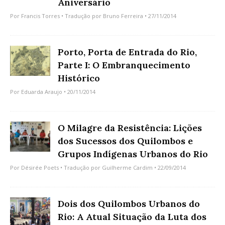
Aniversário
Por
Francis Torres
• Tradução por
Bruno Ferreira
• 27/11/2014
Porto, Porta de Entrada do Rio,
Parte I: O Embranquecimento
Histórico
Por
Eduarda Araujo
• 20/11/2014
O Milagre da Resistência: Lições
dos Sucessos dos Quilombos e
Grupos Indígenas Urbanos do Rio
Por
Désirée Poets
• Tradução por
Guilherme Cardim
• 22/09/2014
Dois dos Quilombos Urbanos do
Rio: A Atual Situação da Luta dos