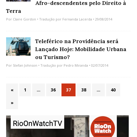
Afro-descendentes pelo Direito à
Terra
Por
Claire Gordon
• Tradução por
Fernanda Lacerda
• 29/08/2014
Teleférico na Providência será
Lançado Hoje: Mobilidade Urbana
ou Turismo?
Por
Stefan Johnson
• Tradução por
Pedro Miranda
• 02/07/2014
«
1
…
36
37
38
…
40
»