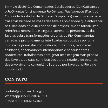
Em maio de 2010, a
Comunidades Catalisadoras
(ComCat) lançou
o
RioOnWatch
(originalmente
Ri
o Olympics Neighborhood Watch
, ou
Comunidades do Rio de Olho nas Olimpíadas), um programa para
trazer visibilidade às vozes das favelas no período que antecedeu
as Olimpíadas de 2016. Esse site de notícias, que se tornou uma
referência necessária e singular, apresenta perspectivas das
favelas sobre transformações urbanas do Rio. Com matérias
variadas e profundamente interligadas–produzidas por uma
mistura de jornalistas comunitários, moradores, repórteres
solidários, observadores internacionais e pesquisadores
acadêmicos–trabalhamos para gerar uma imagem mais precisa
das favelas, de suas contribuições para a cidade e do potencial
desenvolvimento comunitário liderado por favelas no Rio e no
mundo todo.
CONTATO
contato@rioonwatch.org.br
WhatsApp +55.21.998.865.151
EUA VOIP +1.301.637.7360