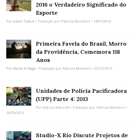
2016 o Verdadeiro Significado do
Esporte
Por
Adam Talbot
• Tradução por
Patrícia Monteiro
• 14/01/2016
Primeira Favela do Brasil, Morro
da Providência, Comemora 118
Anos
Por
Marta Ill-Raga
• Tradução por
Patrícia Monteiro
• 03/12/2015
Unidades de Polícia Pacificadora
(UPP) Parte 4: 2013
Por
Patrick Ashcroft
• Tradução por
Patrícia Monteiro
•
26/10/2015
Studio-X Rio Discute Projetos de