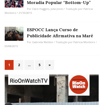
Moradia Popular “Bottom-Up”
Por
Clare Huggins
,
Julia Jones
• Tradução por
Patrícia
Monteiro
• 21/10/2015
ESPOCC Lança Curso de
Publicidade Afirmativa na Maré
Por
Gabriela Weldon
• Tradução por
Patrícia Monteiro
•
03/08/2015
1
2
…
5
»