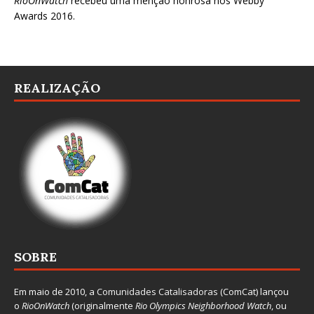
RioOnWatch
recebeu uma menção honrosa nos
Webby
Awards 2016
.
REALIZAÇÃO
SOBRE
Em maio de 2010, a
Comunidades Catalisadoras
(ComCat) lançou
o
RioOnWatch
(originalmente
Ri
o Olympics Neighborhood Watch
, ou