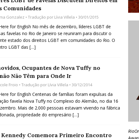
eres LGBT de Favelas Discutem Direitos em
s Comunidades
lma Gonzalez
• Tradução por
Lívia Villela
• 30/01/2015
 Here for English No mês de dezembro, líderes LGBT de
sas favelas no Rio de Janeiro se reuniram para discutir o
nte estado dos direitos LGBT em comunidades do Rio. O
ntro LGBT das
[…]
ovidos, Ocupantes de Nova Tuffy no
mão Não Têm para Onde Ir
cole Froio
• Tradução por
Lívia Villela
• 30/12/2014
 Here for English Centenas de famílias foram expulsas da
ção favela Nova Tuffy no Complexo do Alemão, no dia 16
zembro. Mais de 2.000 pessoas estavam vivendo na fábrica
donada, propriedade do empresário
[…]
RioO
a Kennedy Comemora Primeiro Encontro
Awar