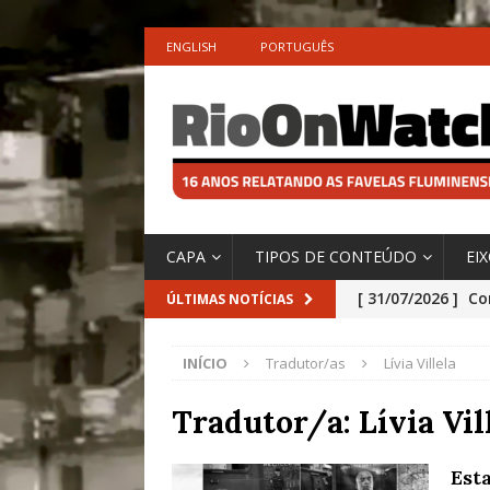
ENGLISH
PORTUGUÊS
CAPA
TIPOS DE CONTEÚDO
EI
[ 31/07/2026 ]
Co
ÚLTIMAS NOTÍCIAS
Impactos das En
INÍCIO
Tradutor/as
Lívia Villela
[ 29/07/2026 ]
No
São o Cadinho e
Tradutor/a:
Lívia Vil
Precisamos’, Afi
Est
Especial do IPCC