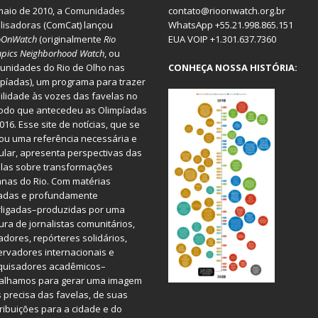
aio de 2010, a
Comunidades
contato@rioonwatch.org.br
lisadoras
(ComCat) lançou
WhatsApp +55.21.998.865.151
oOnWatch
(originalmente
Ri
o
EUA VOIP +1.301.637.7360
pics Neighborhood Watch
, ou
nidades do Rio de Olho nas
CONHEÇA NOSSA HISTÓRIA:
píadas), um programa para trazer
bilidade às vozes das favelas no
odo que antecedeu as Olimpíadas
016. Esse site de notícias, que se
ou uma referência necessária e
ular, apresenta perspectivas das
las sobre transformações
nas do Rio. Com matérias
iadas e profundamente
rligadas–produzidas por uma
ura de jornalistas comunitários,
dores, repórteres solidários,
rvadores internacionais e
quisadores acadêmicos–
balhamos para gerar uma imagem
 precisa das favelas, de suas
ribuições para a cidade e do