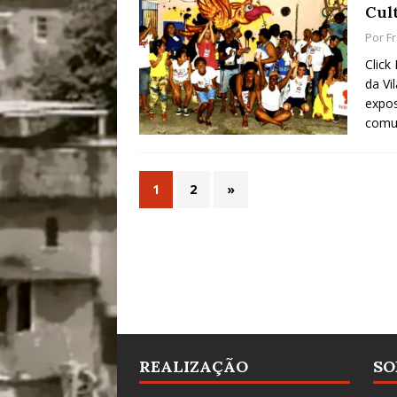
Cul
Por
F
Click
da Vi
expos
comu
1
2
»
REALIZAÇÃO
SO