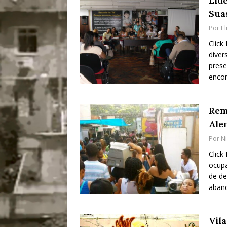
Líd
Sua
Por
E
Click
diver
prese
enco
Rem
Ale
Por
Ni
Click
ocupa
de de
aban
Vil