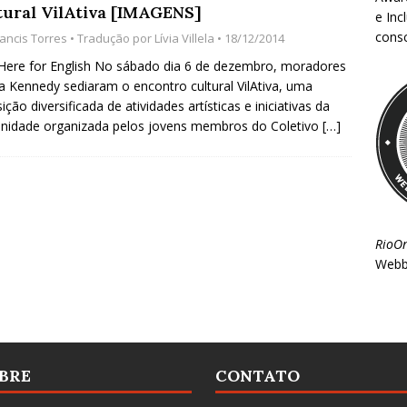
tural VilAtiva [IMAGENS]
e Inc
consc
rancis Torres
• Tradução por
Lívia Villela
• 18/12/2014
 Here for English No sábado dia 6 de dezembro, moradores
la Kennedy sediaram o encontro cultural VilAtiva, uma
ição diversificada de atividades artísticas e iniciativas da
nidade organizada pelos jovens membros do Coletivo
[…]
RioO
Webb
BRE
CONTATO