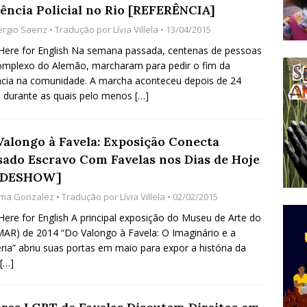
lência Policial no Rio [REFERÊNCIA]
do Começou com uma Praça em Ramos [OPINIÃO]
ergio Saenz
• Tradução por
Lívia Villela
• 13/04/2015
 Here for English Na semana passada, centenas de pessoas
mplexo do Alemão, marcharam para pedir o fim da
tirão Agroecológico com os Povos das Águas Reúne
ncia na comunidade. A marcha aconteceu depois de 24
lantio e Inauguração da Feira da Praia do Remanso
 durante as quais pelo menos
[…]
COBERTURA DE EVENTOS
ens Fluminenses, Cronicamente Abandonados,
Valongo à Favela: Exposição Conecta
sado Escravo Com Favelas nos Dias de Hoje
sórcio Nova Via Mobilidade 10 Anos Após Rio2016
IDESHOW]
O
lma Gonzalez
• Tradução por
Lívia Villela
• 02/02/2015
 Here for English A principal exposição do Museu de Arte do
MAR) de 2014 “Do Valongo à Favela: O Imaginário e a
eria” abriu suas portas em maio para expor a história da
[…]