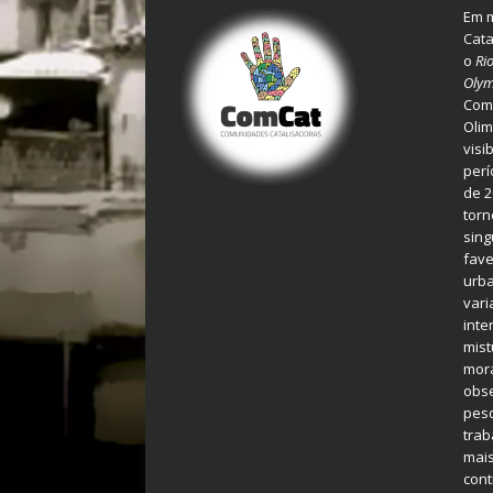
Em m
Cata
o
Ri
Olym
Comu
Olim
visi
perí
de 2
torn
sing
fave
urba
var
inte
mist
mora
obse
pes
tra
mais
cont