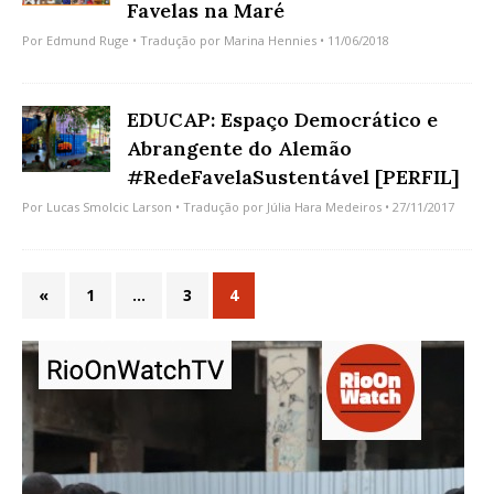
Favelas na Maré
Por
Edmund Ruge
• Tradução por
Marina Hennies
• 11/06/2018
EDUCAP: Espaço Democrático e
Abrangente do Alemão
#RedeFavelaSustentável [PERFIL]
Por
Lucas Smolcic Larson
• Tradução por
Júlia Hara Medeiros
• 27/11/2017
«
1
…
3
4