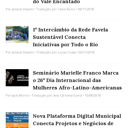
do Vale Encantado
Por
Jessica Depies
• Tradução por
Clara Bonzi
• 08/11/2018
1º Intercâmbio da Rede Favela
Sustentável Conecta
Iniciativas por Todo o Rio
Por
Jessica Depies
• Tradução por
Lucas Costa
• 06/11/2018
Seminário Marielle Franco Marca
o 26º Dia Internacional das
Mulheres Afro-Latino-Americanas
Por
Jack Morris
• Tradução por
Ana Carolina Ecard
• 10/08/2018
Nova Plataforma Digital Municipal
Conecta Projetos e Negócios de