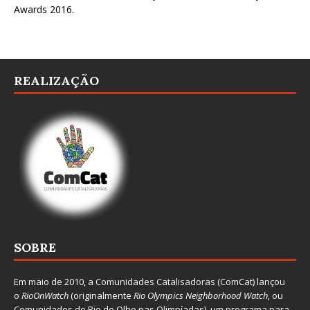
Awards 2016
.
REALIZAÇÃO
SOBRE
Em maio de 2010, a
Comunidades Catalisadoras
(ComCat) lançou
o
RioOnWatch
(originalmente
Ri
o Olympics Neighborhood Watch
, ou
Comunidades do Rio de Olho nas Olimpíadas), um programa para