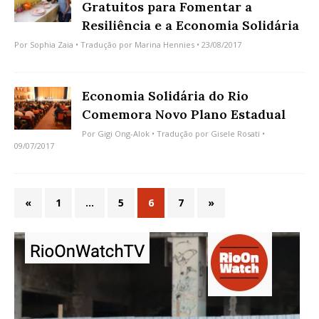
Gratuitos para Fomentar a
Resiliência e a Economia Solidária
Por
Sophia Zaia
• Tradução por
Marina Hennies
• 23/08/2017
Economia Solidária do Rio
Comemora Novo Plano Estadual
Por
Gigi Ong-Alok
• Tradução por
Gisele Rosati
•
09/07/2017
«
1
…
5
6
7
»