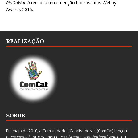
RioOnWatch
recebeu uma menção honrosa nos
Webby
Awards 2016
.
REALIZAÇÃO
SOBRE
Em maio de 2010, a
Comunidades Catalisadoras
(ComCat) lançou
o
RioOnWatch
(originalmente
Ri
o Olympics Neighborhood Watch
, ou