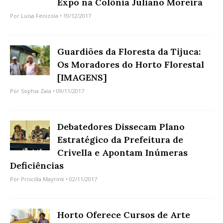
Expo na Colônia Juliano Moreira
Por
Luisa Fenizola
• 19/12/2017
Guardiões da Floresta da Tijuca:
Os Moradores do Horto Florestal
[IMAGENS]
Por
Sophia Zaia
• 09/11/2017
Debatedores Dissecam Plano
Estratégico da Prefeitura de
Crivella e Apontam Inúmeras
Deficiências
Por
Priscilla Mayrink
• 02/11/2017
Horto Oferece Cursos de Arte