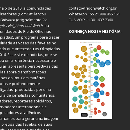
aio de 2010, a
Comunidades
contato@rioonwatch.org.br
lisadoras
(ComCat) lançou
WhatsApp +55.21.998.865.151
oOnWatch
(originalmente
Ri
o
EUA VOIP +1.301.637.7360
pics Neighborhood Watch
, ou
nidades do Rio de Olho nas
CONHEÇA NOSSA HISTÓRIA:
píadas), um programa para trazer
bilidade às vozes das favelas no
odo que antecedeu as Olimpíadas
016. Esse site de notícias, que se
ou uma referência necessária e
ular, apresenta perspectivas das
las sobre transformações
nas do Rio. Com matérias
iadas e profundamente
rligadas–produzidas por uma
ura de jornalistas comunitários,
dores, repórteres solidários,
rvadores internacionais e
quisadores acadêmicos–
balhamos para gerar uma imagem
 precisa das favelas, de suas