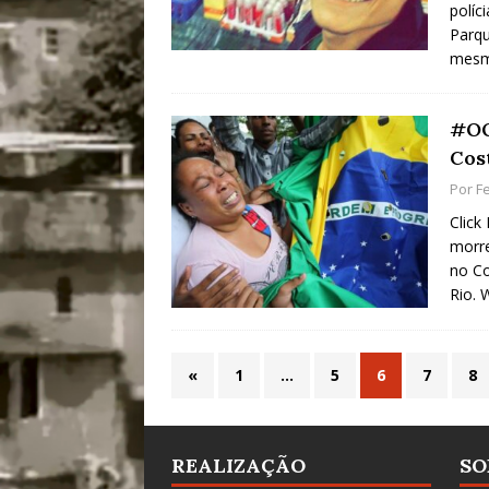
políc
Parqu
mesm
#OQ
Cos
Por
Fe
Click
morre
no Co
Rio. 
«
1
…
5
6
7
8
REALIZAÇÃO
SO