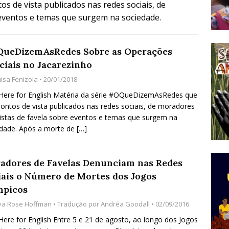
os de vista publicados nas redes sociais, de
do Começou com uma Praça em Ramos [OPINIÃO]
 eventos e temas que surgem na sociedade.
tirão Agroecológico com os Povos das Águas Reúne
ueDizemAsRedes Sobre as Operações
ciais no Jacarezinho
lantio e Inauguração da Feira da Praia do Remanso
uisa Fenizola
• 20/01/2018
COBERTURA DE EVENTOS
 Here for English Matéria da série #OQueDizemAsRedes que
ens Fluminenses, Cronicamente Abandonados,
pontos de vista publicados nas redes sociais, de moradores
vistas de favela sobre eventos e temas que surgem na
sórcio Nova Via Mobilidade 10 Anos Após Rio2016
dade. Após a morte de
[…]
O
adores de Favelas Denunciam nas Redes
iais o Número de Mortes dos Jogos
mpicos
va Rose Hoffman
• Tradução por
Andréa Goodall
• 02/09/2016
 Here for English Entre 5 e 21 de agosto, ao longo dos Jogos