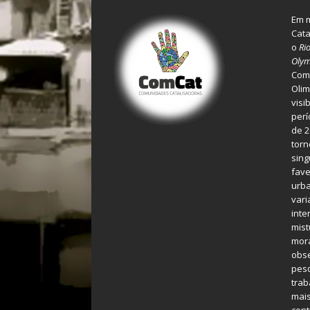
Em m
Cata
o
Ri
Olym
Comu
Olim
visi
perí
de 2
torn
sing
fave
urba
var
inte
mist
mora
obse
pes
tra
mais