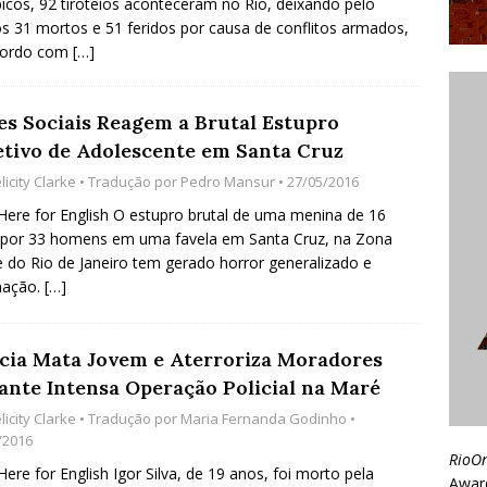
icos, 92 tiroteios aconteceram no Rio, deixando pelo
 31 mortos e 51 feridos por causa de conflitos armados,
cordo com
[…]
es Sociais Reagem a Brutal Estupro
etivo de Adolescente em Santa Cruz
licity Clarke
• Tradução por
Pedro Mansur
• 27/05/2016
 Here for English O estupro brutal de uma menina de 16
 por 33 homens em uma favela em Santa Cruz, na Zona
 do Rio de Janeiro tem gerado horror generalizado e
nação.
[…]
ícia Mata Jovem e Aterroriza Moradores
ante Intensa Operação Policial na Maré
licity Clarke
• Tradução por
Maria Fernanda Godinho
•
/2016
RioO
 Here for English Igor Silva, de 19 anos, foi morto pela
Awar