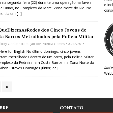
ia na segunda-feira (22) durante uma operação na favela
e Inc
e União, no Complexo da Maré, Zona Norte do Rio. No
consc
o dia um
[…]
ueDizemAsRedes dos Cinco Jovens de
ta Barros Metralhados pela Polícia Militar
licity Clarke
• Tradução por
Patricia Gomes
• 02/12/2015
 Here for English No último domingo, cinco jovens
ram metralhados dentro de um carro, pela Polícia Militar
mplexo da Pedreira, em Costa Barros, na Zona Norte do
RioO
Wilton Esteves Domingos Júnior, de
[…]
Webb
»
BRE
CONTATO