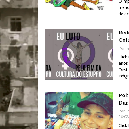
Olímp
menos
de a
Red
Col
Por
Fe
Click
anos
Oeste
indig
Pol
Dur
Por
Fe
26/02
Click