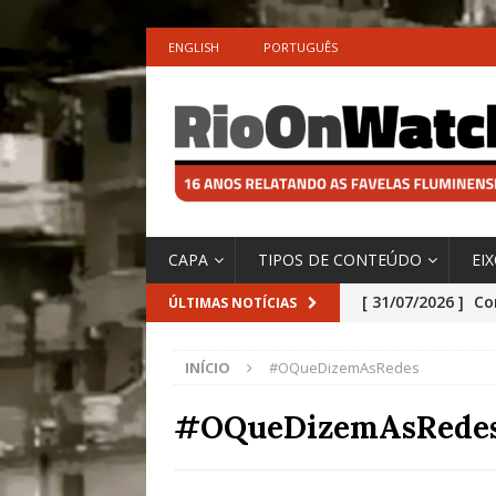
ENGLISH
PORTUGUÊS
CAPA
TIPOS DE CONTEÚDO
EI
[ 31/07/2026 ]
Co
ÚLTIMAS NOTÍCIAS
Impactos das En
INÍCIO
#OQueDizemAsRedes
[ 29/07/2026 ]
No
São o Cadinho e
#OQueDizemAsRede
Precisamos’, Afi
Especial do IPCC