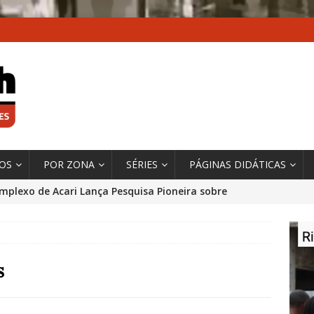
XOS
POR ZONA
SÉRIES
PÁGINAS DIDÁTICAS
mplexo de Acari Lança Pesquisa Pioneira sobre
chentes na Comunidade
DADOS E PESQUISA
 Contexto da Ultrapassagem Climática, ‘As Cidades
 o Fogo que Impulsionam a Mudança de que
s
rma Autora Coordenadora Principal de Relatório
 Sobre Cidades
*DESTAQUE