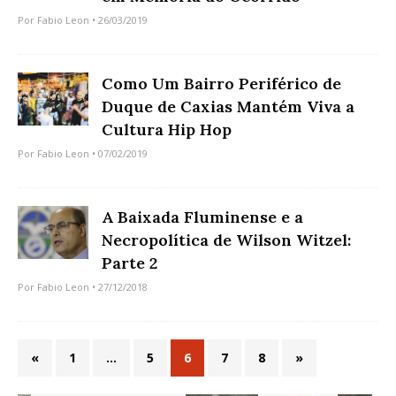
Por
Fabio Leon
• 26/03/2019
Como Um Bairro Periférico de
Duque de Caxias Mantém Viva a
Cultura Hip Hop
Por
Fabio Leon
• 07/02/2019
A Baixada Fluminense e a
Necropolítica de Wilson Witzel:
Parte 2
Por
Fabio Leon
• 27/12/2018
«
1
…
5
6
7
8
»