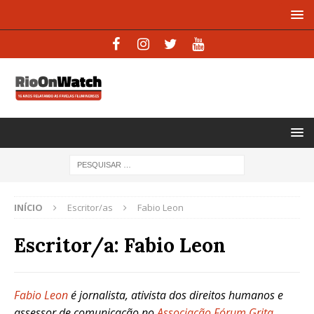
INÍCIO
Escritor/as
Fabio Leon
Escritor/a:
Fabio Leon
Fabio Leon
é jornalista, ativista dos direitos humanos e
assessor de comunicação no
Associação Fórum Grita