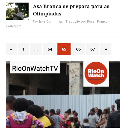
Asa Branca se prepara para as
Olimpíadas
Por
Jake Cummings
• Tradução por
Roseli Franco
•
27/08/2011
«
1
…
64
65
66
67
»