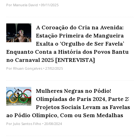
Por
Manuela David
• 09/11/2025
A Coroação do Cria na Avenida:
Estação Primeira de Mangueira
Exalta o ‘Orgulho de Ser Favela’
Enquanto Conta a História dos Povos Bantu
no Carnaval 2025 [ENTREVISTA]
Por
Rhuan Gonçalves
• 27/02/2025
Mulheres Negras no Pódio!
Olimpíadas de Paris 2024, Parte 2:
Projetos Sociais Levam as Favelas
ao Pódio Olímpico, Com ou Sem Medalhas
Por
Julio Santos Filho
• 20/08/2024