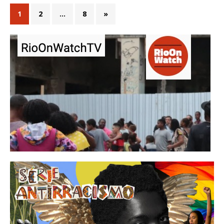
1
2
…
8
»