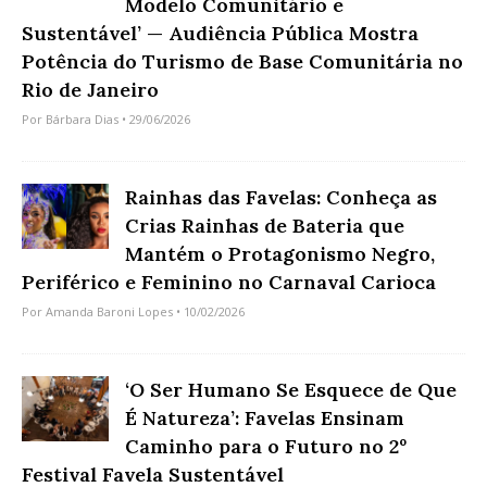
Modelo Comunitário e
Sustentável’ — Audiência Pública Mostra
Potência do Turismo de Base Comunitária no
Rio de Janeiro
Por
Bárbara Dias
• 29/06/2026
Rainhas das Favelas: Conheça as
Crias Rainhas de Bateria que
Mantém o Protagonismo Negro,
Periférico e Feminino no Carnaval Carioca
Por
Amanda Baroni Lopes
• 10/02/2026
‘O Ser Humano Se Esquece de Que
É Natureza’: Favelas Ensinam
Caminho para o Futuro no 2º
Festival Favela Sustentável