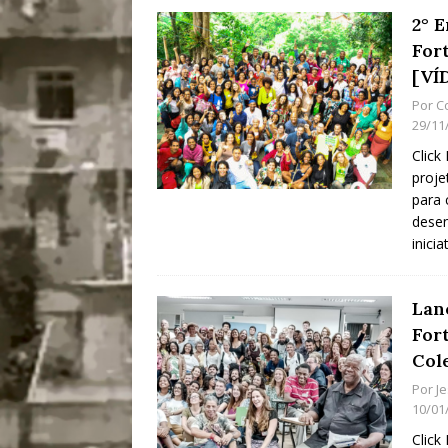
2° 
For
[VÍ
Por
C
29/11
Click
proje
para 
desen
inici
Lan
For
Col
Por
J
10/01
Click