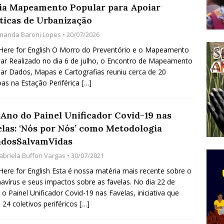
cia Mapeamento Popular para Apoiar
do Começou com uma Praça em Ramos [OPINIÃO]
íticas de Urbanização
manda Baroni Lopes
• 20/07/2026
tirão Agroecológico com os Povos das Águas Reúne
 Here for English O Morro do Preventório e o Mapeamento
ar Realizado no dia 6 de julho, o Encontro de Mapeamento
lantio e Inauguração da Feira da Praia do Remanso
ar Dados, Mapas e Cartografias reuniu cerca de 20
COBERTURA DE EVENTOS
as na Estação Periférica
[…]
ens Fluminenses, Cronicamente Abandonados,
Ano do Painel Unificador Covid-19 nas
sórcio Nova Via Mobilidade 10 Anos Após Rio2016
elas: ‘Nós por Nós’ como Metodologia
O
dosSalvamVidas
abriela Buffon Vargas
• 30/07/2021
 Here for English Esta é nossa matéria mais recente sobre o
avírus e seus impactos sobre as favelas. No dia 22 de
, o Painel Unificador Covid-19 nas Favelas, iniciativa que
 24 coletivos periféricos
[…]