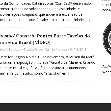
to da Comunidades Catalisadoras (ComCat)* desenhado
e Inc
construir redes de solidariedade, dar visibilidade, e
consc
volver ações conjuntas que apoiem a expansão de
ativas comunitárias que fortalecem a sustentabilidade
[…]
tivismo’ Constrói Pontes Entre Favelas do
nia e do Brasil [VÍDEO]
hloe Villalobos
• Tradução por
Camila Moraes
• 04/12/2018
 Here for English No dia 10 de novembro, o Museu da Maré
urou uma exposição intitulada “Retrato de Marielle: Criando
RioO
s entre Brasil e Quênia”, feita por ativistas quenianos,
Webb
armente conhecidos como “artivistas” em
[…]