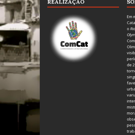
REALIZAÇÃO
SO
Em m
Cata
o
Ri
Olym
Comu
Olim
visi
perí
de 2
torn
sing
fave
urba
var
inte
mist
mora
obse
pes
tra