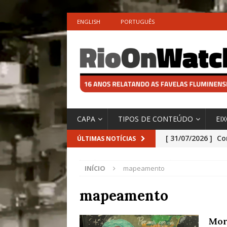
ENGLISH
PORTUGUÊS
CAPA
TIPOS DE CONTEÚDO
EI
[ 31/07/2026 ]
Co
ÚLTIMAS NOTÍCIAS
Impactos das En
INÍCIO
mapeamento
[ 29/07/2026 ]
No
São o Cadinho e
mapeamento
Precisamos’, Afi
Mor
Especial do IPCC