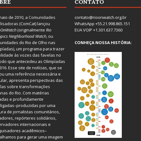
BRE
CONTATO
aio de 2010, a
Comunidades
contato@rioonwatch.org.br
lisadoras
(ComCat) lançou
WhatsApp +55.21.998.865.151
oOnWatch
(originalmente
Ri
o
EUA VOIP +1.301.637.7360
pics Neighborhood Watch
, ou
nidades do Rio de Olho nas
CONHEÇA NOSSA HISTÓRIA:
píadas), um programa para trazer
bilidade às vozes das favelas no
odo que antecedeu as Olimpíadas
016. Esse site de notícias, que se
ou uma referência necessária e
ular, apresenta perspectivas das
las sobre transformações
nas do Rio. Com matérias
iadas e profundamente
rligadas–produzidas por uma
ura de jornalistas comunitários,
dores, repórteres solidários,
rvadores internacionais e
quisadores acadêmicos–
balhamos para gerar uma imagem