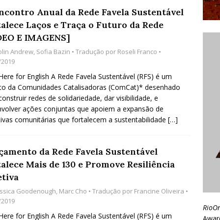
Encontro Anual da Rede Favela Sustentável
talece Laços e Traça o Futuro da Rede
DEO E IMAGENS]
olin Andrew
,
Sofia Bazin
• Tradução por
Roseli Franco
•
/2019
 Here for English A Rede Favela Sustentável (RFS) é um
to da Comunidades Catalisadoras (ComCat)* desenhado
construir redes de solidariedade, dar visibilidade, e
volver ações conjuntas que apoiem a expansão de
ativas comunitárias que fortalecem a sustentabilidade
[…]
çamento da Rede Favela Sustentável
talece Mais de 130 e Promove Resiliência
etiva
essica Goodenough
,
Marc Cho
• Tradução por
Francine Oliveira
•
/2019
RioO
 Here for English A Rede Favela Sustentável (RFS) é um
Awar