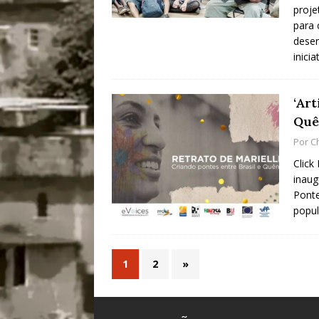
proje
para 
desen
inici
‘Ar
Quê
Por
C
Click
inaug
Ponte
popul
1
2
»