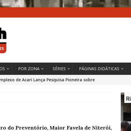
XOS
POR ZONA
SÉRIES
PÁGINAS DIDÁTICAS
mplexo de Acari Lança Pesquisa Pioneira sobre
chentes na Comunidade
DADOS E PESQUISA
 Contexto da Ultrapassagem Climática, ‘As Cidades
 o Fogo que Impulsionam a Mudança de que
rma Autora Coordenadora Principal de Relatório
ro do Preventório, Maior Favela de Niterói,
 Sobre Cidades
*DESTAQUE