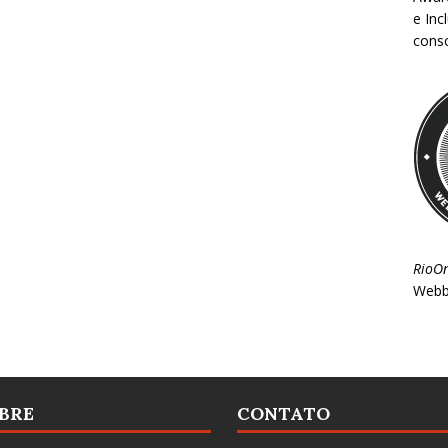
e Inc
consc
RioO
Webb
BRE
CONTATO