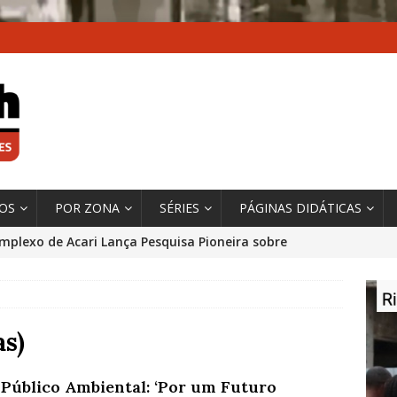
XOS
POR ZONA
SÉRIES
PÁGINAS DIDÁTICAS
mplexo de Acari Lança Pesquisa Pioneira sobre
chentes na Comunidade
DADOS E PESQUISA
 Contexto da Ultrapassagem Climática, ‘As Cidades
 o Fogo que Impulsionam a Mudança de que
s)
rma Autora Coordenadora Principal de Relatório
 Público Ambiental: ‘Por um Futuro
 Sobre Cidades
*DESTAQUE