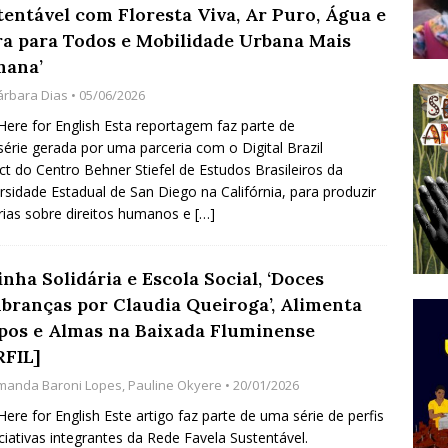
tentável com Floresta Viva, Ar Puro, Água e
do Começou com uma Praça em Ramos [OPINIÃO]
ra para Todos e Mobilidade Urbana Mais
ana’
árbara Dias
• 05/06/2026
tirão Agroecológico com os Povos das Águas Reúne
 Here for English Esta reportagem faz parte de
lantio e Inauguração da Feira da Praia do Remanso
érie gerada por uma parceria com o Digital Brazil
COBERTURA DE EVENTOS
ct do Centro Behner Stiefel de Estudos Brasileiros da
rsidade Estadual de San Diego na Califórnia, para produzir
ens Fluminenses, Cronicamente Abandonados,
ias sobre direitos humanos e
[…]
sórcio Nova Via Mobilidade 10 Anos Após Rio2016
O
nha Solidária e Escola Social, ‘Doces
branças por Claudia Queiroga’, Alimenta
pos e Almas na Baixada Fluminense
RFIL]
manda Baroni Lopes
,
Pauline Okyere
• 20/01/2026
 Here for English Este artigo faz parte de uma série de perfis
iciativas integrantes da Rede Favela Sustentável.