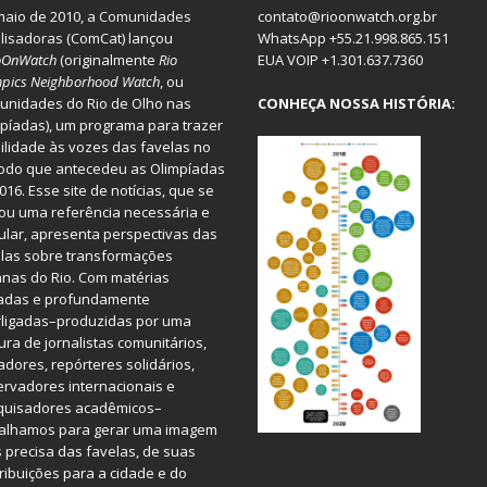
aio de 2010, a
Comunidades
contato@rioonwatch.org.br
lisadoras
(ComCat) lançou
WhatsApp +55.21.998.865.151
oOnWatch
(originalmente
Ri
o
EUA VOIP +1.301.637.7360
pics Neighborhood Watch
, ou
nidades do Rio de Olho nas
CONHEÇA NOSSA HISTÓRIA:
píadas), um programa para trazer
bilidade às vozes das favelas no
odo que antecedeu as Olimpíadas
016. Esse site de notícias, que se
ou uma referência necessária e
ular, apresenta perspectivas das
las sobre transformações
nas do Rio. Com matérias
iadas e profundamente
rligadas–produzidas por uma
ura de jornalistas comunitários,
dores, repórteres solidários,
rvadores internacionais e
quisadores acadêmicos–
balhamos para gerar uma imagem
 precisa das favelas, de suas
ribuições para a cidade e do