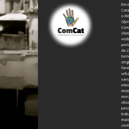
Em m
Cata
o
Ri
Olym
Comu
Olim
visi
perí
de 2
torn
sing
fave
urba
var
inte
mist
mora
obse
pes
tra
mais
cont