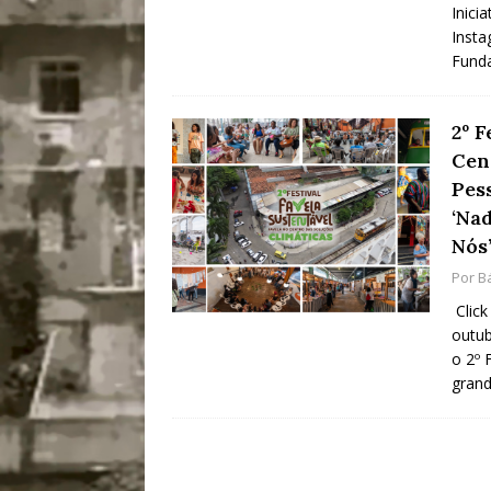
Inici
Insta
Fund
2º F
Cen
Pes
‘Na
Nós
Por
B
Click
outub
o 2º 
grand