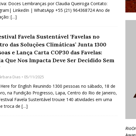
ativa: Doces Lembranças por Claudia Queiroga Contato:
gram| LinkedIn | WhatsApp +55 (21) 964368724 Ano de
ação:
[…]
estival Favela Sustentável ‘Favelas no
tro das Soluções Climáticas’ Junta 1300
soas e Lança Carta COP30 das Favelas:
da Que Nos Impacta Deve Ser Decidido Sem
’
árbara Dias
• 05/11/2025
 Here for English Reunindo 1300 pessoas no sábado, 18 de
ro, na Fundição Progresso, Lapa, Centro do Rio de Janeiro,
Festival Favela Sustentável trouxe 140 atividades em uma
e troca de
[…]
RioO
Awar