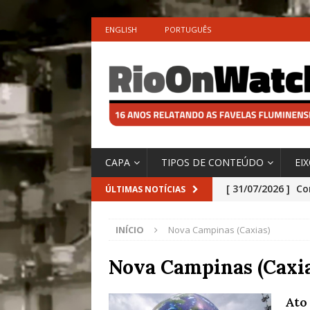
ENGLISH
PORTUGUÊS
CAPA
TIPOS DE CONTEÚDO
EI
[ 31/07/2026 ]
Co
ÚLTIMAS NOTÍCIAS
Impactos das En
INÍCIO
Nova Campinas (Caxias)
[ 29/07/2026 ]
No
São o Cadinho e
Nova Campinas (Caxia
Precisamos’, Afi
Ato
Especial do IPCC