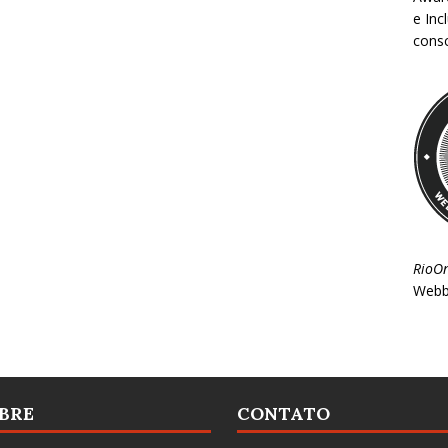
e Inc
consc
RioO
Webb
BRE
CONTATO