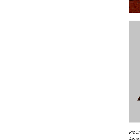
RioO
Awar