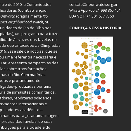
aio de 2010, a
Comunidades
contato@rioonwatch.org.br
lisadoras
(ComCat) lançou
WhatsApp +55.21.998.865.151
oOnWatch
(originalmente
Ri
o
EUA VOIP +1.301.637.7360
pics Neighborhood Watch
, ou
nidades do Rio de Olho nas
CONHEÇA NOSSA HISTÓRIA:
píadas), um programa para trazer
bilidade às vozes das favelas no
odo que antecedeu as Olimpíadas
016. Esse site de notícias, que se
ou uma referência necessária e
ular, apresenta perspectivas das
las sobre transformações
nas do Rio. Com matérias
iadas e profundamente
rligadas–produzidas por uma
ura de jornalistas comunitários,
dores, repórteres solidários,
rvadores internacionais e
quisadores acadêmicos–
balhamos para gerar uma imagem
 precisa das favelas, de suas
ribuições para a cidade e do