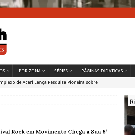
XOS
POR ZONA
SÉRIES
PÁGINAS DIDÁTICAS
mplexo de Acari Lança Pesquisa Pioneira sobre
chentes na Comunidade
DADOS E PESQUISA
 Contexto da Ultrapassagem Climática, ‘As Cidades
 o Fogo que Impulsionam a Mudança de que
rma Autora Coordenadora Principal de Relatório
tival Rock em Movimento Chega a Sua 6ª
 Sobre Cidades
*DESTAQUE