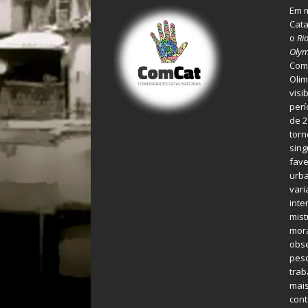
Em m
Cata
o
Ri
Olym
Comu
Olim
visi
perí
de 2
torn
sing
fave
urba
var
inte
mist
mora
obse
pes
tra
mais
cont