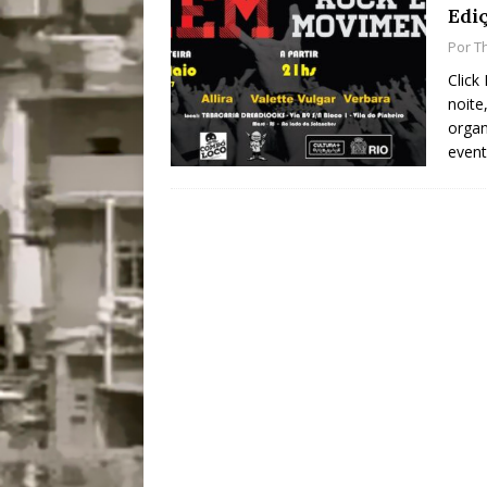
Edi
[ 28/07/2026 ]
Tu
Por
T
#OLHONAMÍDIA
Click
noite
[ 27/07/2026 ]
Mu
organ
Coletivos para P
event
em Suruí, Magé
[ 04/08/2026 ]
Tr
Passam para Con
#OLHONOLEGAD