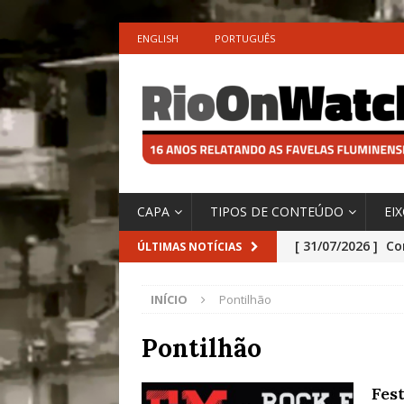
ENGLISH
PORTUGUÊS
CAPA
TIPOS DE CONTEÚDO
EI
[ 31/07/2026 ]
Co
ÚLTIMAS NOTÍCIAS
Impactos das En
INÍCIO
Pontilhão
[ 29/07/2026 ]
No
São o Cadinho e
Pontilhão
Precisamos’, Afi
Fes
Especial do IPCC