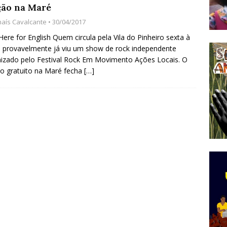
ção na Maré
do Começou com uma Praça em Ramos [OPINIÃO]
haís Cavalcante
• 30/04/2017
 Here for English Quem circula pela Vila do Pinheiro sexta à
, provavelmente já viu um show de rock independente
tirão Agroecológico com os Povos das Águas Reúne
izado pelo Festival Rock Em Movimento Ações Locais. O
lantio e Inauguração da Feira da Praia do Remanso
o gratuito na Maré fecha
[…]
COBERTURA DE EVENTOS
ens Fluminenses, Cronicamente Abandonados,
sórcio Nova Via Mobilidade 10 Anos Após Rio2016
O