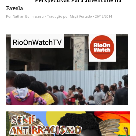
Perspectivas Para Juventude na
Favela
Por
Nathan Bonnisseau
• Tradução por
Mayã Furtado
• 26/12/2014