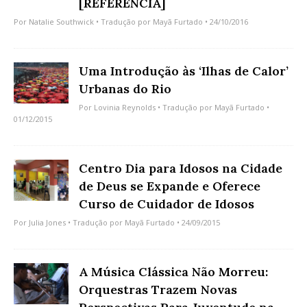
[REFERÊNCIA]
Por
Natalie Southwick
• Tradução por
Mayã Furtado
• 24/10/2016
Uma Introdução às ‘Ilhas de Calor’
Urbanas do Rio
Por
Lovinia Reynolds
• Tradução por
Mayã Furtado
•
01/12/2015
Centro Dia para Idosos na Cidade
de Deus se Expande e Oferece
Curso de Cuidador de Idosos
Por
Julia Jones
• Tradução por
Mayã Furtado
• 24/09/2015
A Música Clássica Não Morreu:
Orquestras Trazem Novas