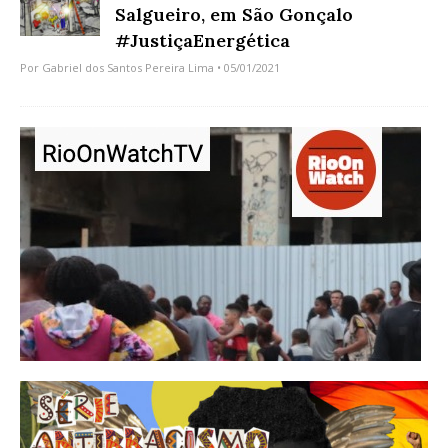
Salgueiro, em São Gonçalo
#JustiçaEnergética
Por
Gabriel dos Santos Pereira Lima
• 05/01/2021