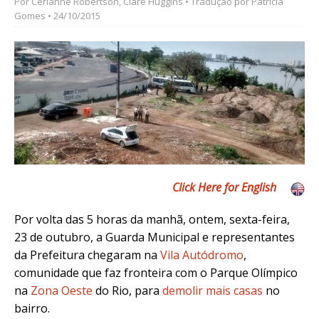
Por
Cerianne Robertson
,
Clare Huggins
• Tradução por
Patricia
Gomes
• 24/10/2015
Click Here for English
Por volta das 5 horas da manhã, ontem, sexta-feira,
23 de outubro,
a
Guarda Municipal e representantes
da Prefeitura chegaram na
Vila Autódromo
,
comunidade que faz fronteira com o Parque Olímpico
na
Zona Oeste
do Rio, para
demolir mais casas
no
bairro.