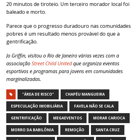
20 minutos de tiroteio. Um terceiro morador local foi
baleado e morto.
Parece que o progresso duradouro nas comunidades
pobres é um resultado menos provável do que a
gentrificação.
Jo Griffin, visitou o Rio de Janeiro várias vezes com a
associação
Street Child United
que organiza eventos
esportivos e programas para jovens em comunidades
marginalizadas.
"ÁREA DE RISCO"
CHAPÉU MANGUEIRA
ESPECULAÇÃO IMOBILIÁRIA
FAVELA NÃO SE CALA
GENTRIFICAÇÃO
MEGAEVENTOS
MORAR CARIOCA
MORRO DA BABILÔNIA
REMOÇÃO
SANTA CRUZ