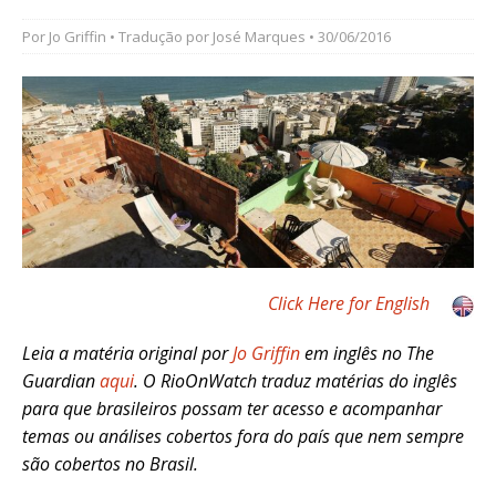
Por
Jo Griffin
• Tradução por
José Marques
• 30/06/2016
Click Here for English
Leia a matéria original por
Jo Griffin
em inglês no The
Guardian
aqui
. O RioOnWatch traduz matérias do inglês
para que brasileiros possam ter acesso e acompanhar
temas ou análises cobertos fora do país que nem sempre
são cobertos no Brasil.