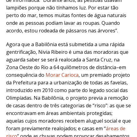
de informática. “Durante anos, as pessoas usavam
lampiões porque não tínhamos luz. Por estar tão
perto do mar, temos muitas fontes de água naturais
onde as pessoas podiam lavar as roupas. Quando
acordo, estou rodeada de pássaros nas árvores”.
Agora que a Babilônia está submetida a uma rápida
gentrificação, Nivia Ribeiro é uma das moradoras que
aguarda saber se será realocada a Santa Cruz, na
Zona Oeste do Rio a 64 quilômetros de distância–em
consequência do
Morar Carioca
, um premiado projeto
da Prefeitura para a urbanização de todas as favelas,
introduzido em 2010 como parte do legado social das
Olimpíadas. Na Babilônia, o projeto previa a remoção
de casas dentro de três categorias de “risco”: as que se
encontravam em áreas ambientais protegidas;
aquelas cujos moradores recebem aluguel social e que
foram previamente realojados; e casas em “
áreas de
risco
” onde as chuvas podem provocar desabamentos,