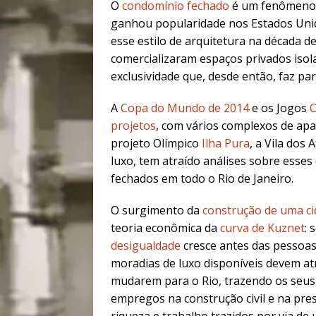
O
condomínio fechado
é um fenômeno 
ganhou popularidade nos Estados Unid
esse estilo de arquitetura na década d
comercializaram espaços privados isol
exclusividade que, desde então, faz par
A
Copa do Mundo de 2014
e os Jogos
O
projetos
, com vários complexos de ap
projeto Olímpico
Ilha Pura
, a Vila dos
luxo, tem atraído análises sobre ess
fechados em todo o Rio de Janeiro.
O surgimento da
construção de uma cid
teoria econômica da
curva de Kuznet
: 
desigualdade
cresce antes das pessoa
moradias de luxo disponíveis devem at
mudarem para o Rio, trazendo os seus
empregos na construção civil e na pres