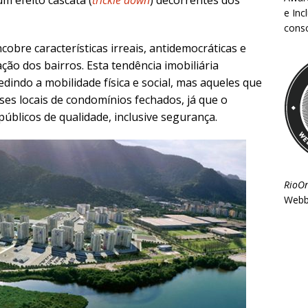
um efeito cascata (
trickle down
) decorrentes dos
e Inc
consc
obre características irreais, antidemocráticas e
ção dos bairros. Esta tendência imobiliária
dindo a mobilidade física e social, mas aqueles que
es locais de condomínios fechados, já que o
públicos de qualidade, inclusive segurança.
RioO
Webb