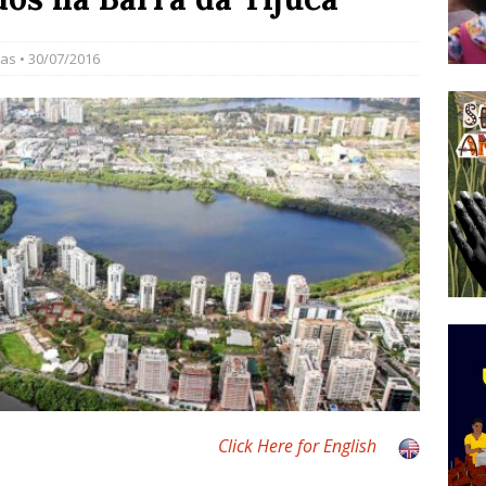
do Começou com uma Praça em Ramos [OPINIÃO]
ias
• 30/07/2016
tirão Agroecológico com os Povos das Águas Reúne
lantio e Inauguração da Feira da Praia do Remanso
COBERTURA DE EVENTOS
ens Fluminenses, Cronicamente Abandonados,
sórcio Nova Via Mobilidade 10 Anos Após Rio2016
O
Click Here for English