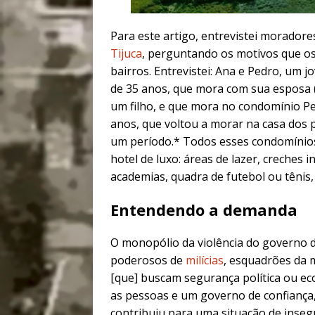
Para este artigo, entrevistei morador
Tijuca
, perguntando os motivos que os
bairros. Entrevistei: Ana e Pedro, um j
de 35 anos, que mora com sua esposa (
um filho, e que mora no condomínio Pen
anos, que voltou a morar na casa dos p
um período.* Todos esses condomínio
hotel de luxo: áreas de lazer, creches i
academias, quadra de futebol ou tênis, 
Entendendo a demanda
O monopólio da violência do governo 
poderosos de
milícias
, esquadrões da 
[que] buscam segurança política ou eco
as pessoas e um governo de confiança,
contribuiu para uma situação de insegu