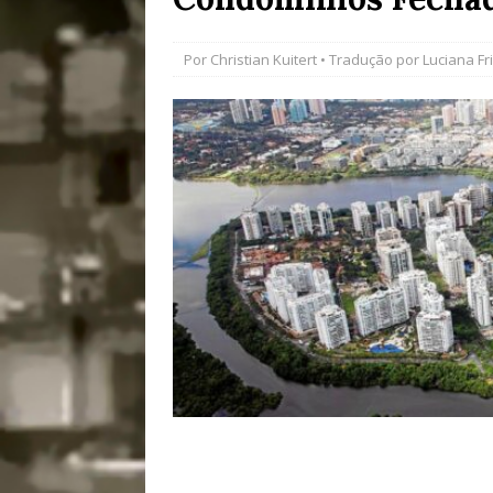
[ 28/07/2026 ]
Tu
Por
Christian Kuitert
• Tradução por
Luciana Fr
#OLHONAMÍDIA
[ 27/07/2026 ]
Mu
Coletivos para P
em Suruí, Magé
[ 04/08/2026 ]
Tr
Passam para Con
#OLHONOLEGAD