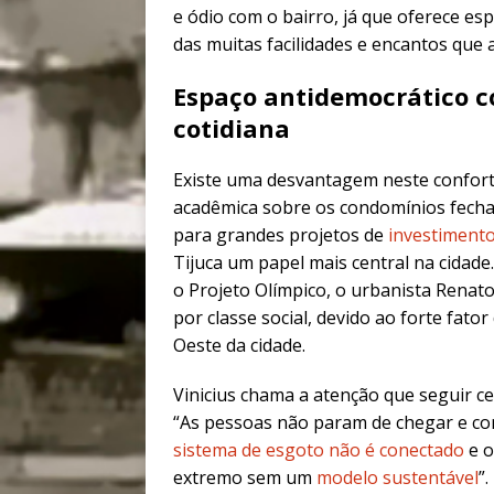
e ódio com o bairro, já que oferece es
das muitas facilidades e encantos que 
Espaço antidemocrático c
cotidiana
Existe uma desvantagem neste conforto 
acadêmica sobre os condomínios fecha
para grandes projetos de
investimento
Tijuca um papel mais central na cidad
o Projeto Olímpico, o urbanista Renat
por classe social, devido ao forte fato
Oeste da cidade.
Vinicius chama a atenção que seguir c
“As pessoas não param de chegar e com
sistema de esgoto não é conectado
e o
extremo sem um
modelo sustentável
”.