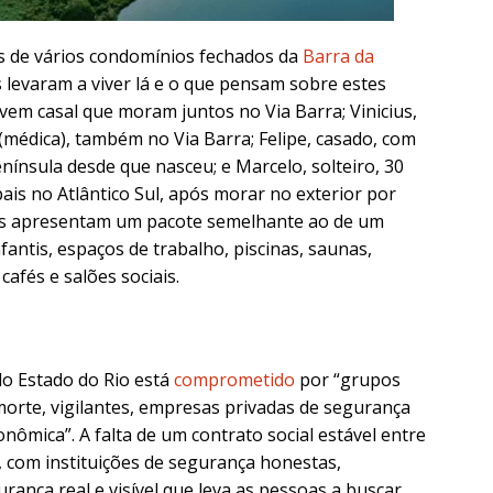
es de vários condomínios fechados da
Barra da
 levaram a viver lá e o que pensam sobre estes
ovem casal que moram juntos no Via Barra; Vinicius,
médica), também no Via Barra; Felipe, casado, com
ínsula desde que nasceu; e Marcelo, solteiro, 30
ais no Atlântico Sul, após morar no exterior por
s apresentam um pacote semelhante ao de um
nfantis, espaços de trabalho, piscinas, saunas,
cafés e salões sociais.
do Estado do Rio está
comprometido
por “grupos
morte, vigilantes, empresas privadas de segurança
nômica”. A falta de um contrato social estável entre
 com instituições de segurança honestas,
rança real e visível que leva as pessoas a buscar