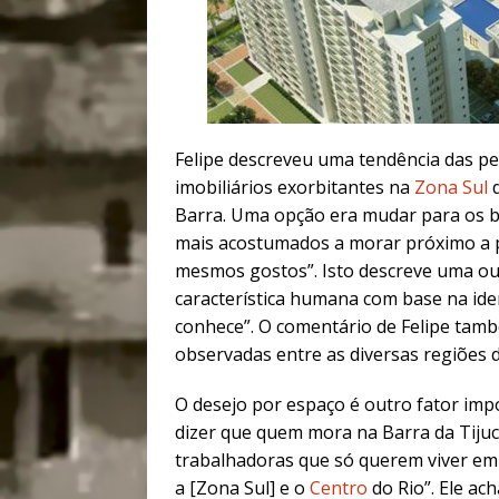
Felipe descreveu uma tendência das p
imobiliários exorbitantes na
Zona Sul
d
Barra. Uma opção era mudar para os b
mais acostumados a morar próximo a p
mesmos gostos”. Isto descreve uma ou
característica humana com base na iden
conhece”. O comentário de Felipe tamb
observadas entre as diversas regiões d
O desejo por espaço é outro fator impo
dizer que quem mora na Barra da Tijuca 
trabalhadoras que só querem viver e
a [Zona Sul] e o
Centro
do Rio”. Ele a