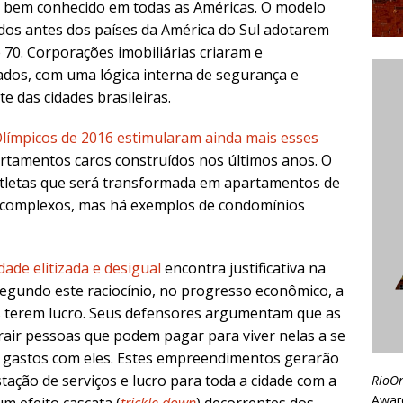
bem conhecido em todas as Américas. O modelo
os antes dos países da América do Sul adotarem
e 70. Corporações imobiliárias criaram e
ados, com uma lógica interna de segurança e
te das cidades brasileiras.
límpicos de 2016
estimularam ainda mais esses
artamentos caros construídos nos últimos anos. O
 Atletas que será transformada em apartamentos de
es complexos, mas há exemplos de condomínios
ade elitizada e desigual
encontra justificativa na
segundo este raciocínio, no progresso econômico, a
s terem lucro. Seus defensores argumentam que as
rair pessoas que podem pagar para viver nelas a se
 gastos com eles. Estes empreendimentos gerarão
tação de serviços e lucro para toda a cidade com a
RioO
Awar