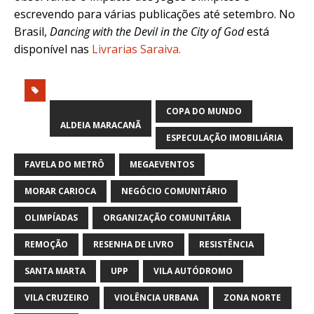
escrevendo para várias publicações até setembro. No
Brasil,
Dancing with the Devil in the City of God
está
disponível nas
Livrarias Saraiva
.
COPA DO MUNDO
ALDEIA MARACANÃ
ESPECULAÇÃO IMOBILIÁRIA
FAVELA DO METRÔ
MEGAEVENTOS
MORAR CARIOCA
NEGÓCIO COMUNITÁRIO
OLIMPÍADAS
ORGANIZAÇÃO COMUNITÁRIA
REMOÇÃO
RESENHA DE LIVRO
RESISTÊNCIA
SANTA MARTA
UPP
VILA AUTÓDROMO
VILA CRUZEIRO
VIOLÊNCIA URBANA
ZONA NORTE