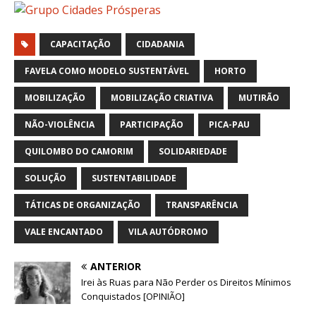
CAPACITAÇÃO
CIDADANIA
FAVELA COMO MODELO SUSTENTÁVEL
HORTO
MOBILIZAÇÃO
MOBILIZAÇÃO CRIATIVA
MUTIRÃO
NÃO-VIOLÊNCIA
PARTICIPAÇÃO
PICA-PAU
QUILOMBO DO CAMORIM
SOLIDARIEDADE
SOLUÇÃO
SUSTENTABILIDADE
TÁTICAS DE ORGANIZAÇÃO
TRANSPARÊNCIA
VALE ENCANTADO
VILA AUTÓDROMO
ANTERIOR
Irei às Ruas para Não Perder os Direitos Mínimos
Conquistados [OPINIÃO]