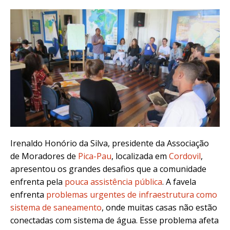
Irenaldo Honório da Silva, presidente da Associação
de Moradores de
Pica-Pau
, localizada em
Cordovil
,
apresentou os grandes desafios que a comunidade
enfrenta pela
pouca assistência pública
. A favela
enfrenta
problemas urgentes de infraestrutura como
sistema de saneamento
, onde muitas casas não estão
conectadas com sistema de água. Esse problema afeta