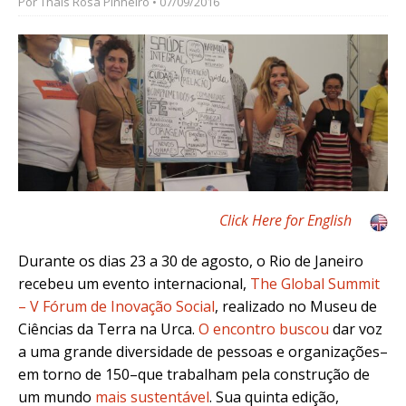
Por
Thaís Rosa Pinheiro
• 07/09/2016
Click Here for English
Durante os dias 23 a 30 de agosto, o Rio de Janeiro
recebeu um evento internacional,
The Global Summit
– V Fórum de Inovação Social
, realizado no Museu de
Ciências da Terra na Urca.
O encontro buscou
dar voz
a uma grande diversidade de pessoas e organizações–
em torno de 150–que trabalham pela construção de
um mundo
mais sustentável
. Sua quinta edição,