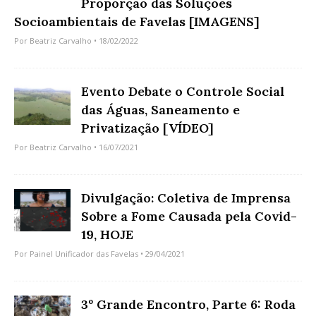
Proporção das Soluções
Socioambientais de Favelas [IMAGENS]
Por
Beatriz Carvalho
• 18/02/2022
Evento Debate o Controle Social
das Águas, Saneamento e
Privatização [VÍDEO]
Por
Beatriz Carvalho
• 16/07/2021
Divulgação: Coletiva de Imprensa
Sobre a Fome Causada pela Covid-
19, HOJE
Por
Painel Unificador das Favelas
• 29/04/2021
3º Grande Encontro, Parte 6: Roda