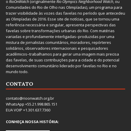
o
RioOnWatch
(originalmente
Ri
o Olympics Neighborhood Watch
, ou
Comunidades do Rio de Olho nas Olimpíadas), um programa para
trazer visibilidade às vozes das favelas no período que antecedeu
as Olimpíadas de 2016. Esse site de notícias, que se tornou uma
referência necessária e singular, apresenta perspectivas das
favelas sobre transformações urbanas do Rio. Com matérias
variadas e profundamente interligadas–produzidas por uma
mistura de jornalistas comunitários, moradores, repórteres
solidários, observadores internacionais e pesquisadores
acadêmicos–trabalhamos para gerar uma imagem mais precisa
das favelas, de suas contribuições para a cidade e do potencial
desenvolvimento comunitário liderado por favelas no Rio e no
mundo todo.
CONTATO
contato@rioonwatch.org.br
WhatsApp +55.21.998.865.151
EUA VOIP +1.301.637.7360
CONHEÇA NOSSA HISTÓRIA: