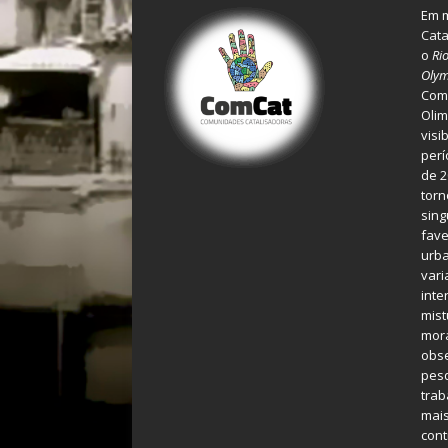
Em m
Cata
o
Ri
Olym
Comu
Olim
visi
perí
de 2
torn
sing
fave
urba
var
inte
mist
mora
obse
pes
tra
mais
cont