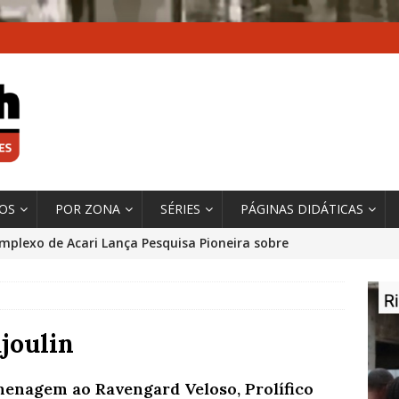
XOS
POR ZONA
SÉRIES
PÁGINAS DIDÁTICAS
mplexo de Acari Lança Pesquisa Pioneira sobre
chentes na Comunidade
DADOS E PESQUISA
 Contexto da Ultrapassagem Climática, ‘As Cidades
 o Fogo que Impulsionam a Mudança de que
joulin
rma Autora Coordenadora Principal de Relatório
enagem ao Ravengard Veloso, Prolífico
 Sobre Cidades
*DESTAQUE