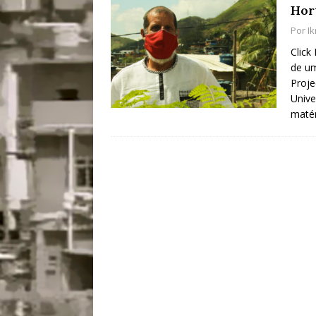
Hor
[ 28/07/2026 ]
Tu
Por
Ik
#OLHONAMÍDIA
Click
de um
[ 27/07/2026 ]
Mu
Proje
Coletivos para P
Unive
matér
em Suruí, Magé
[ 04/08/2026 ]
Tr
Passam para Con
#OLHONOLEGAD