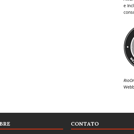
e Inc
consc
RioO
Webb
BRE
CONTATO