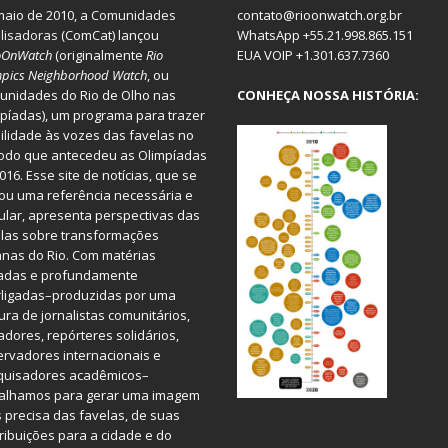
aio de 2010, a
Comunidades
contato@rioonwatch.org.br
lisadoras
(ComCat) lançou
WhatsApp +55.21.998.865.151
oOnWatch
(originalmente
Ri
o
EUA VOIP +1.301.637.7360
pics Neighborhood Watch
, ou
nidades do Rio de Olho nas
CONHEÇA NOSSA HISTÓRIA:
píadas), um programa para trazer
bilidade às vozes das favelas no
odo que antecedeu as Olimpíadas
016. Esse site de notícias, que se
ou uma referência necessária e
ular, apresenta perspectivas das
las sobre transformações
nas do Rio. Com matérias
iadas e profundamente
rligadas–produzidas por uma
ura de jornalistas comunitários,
dores, repórteres solidários,
rvadores internacionais e
quisadores acadêmicos–
balhamos para gerar uma imagem
 precisa das favelas, de suas
ribuições para a cidade e do