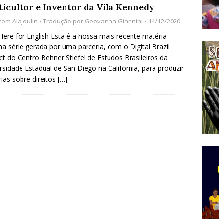
ticultor e Inventor da Vila Kennedy
do Começou com uma Praça em Ramos [OPINIÃO]
rom Alajoulin
• Tradução por
Geovanna Giannini
• 14/12/2020
 Here for English Esta é a nossa mais recente matéria
a série gerada por uma parceria, com o Digital Brazil
tirão Agroecológico com os Povos das Águas Reúne
ct do Centro Behner Stiefel de Estudos Brasileiros da
lantio e Inauguração da Feira da Praia do Remanso
rsidade Estadual de San Diego na Califórnia, para produzir
ias sobre direitos
[…]
COBERTURA DE EVENTOS
ens Fluminenses, Cronicamente Abandonados,
sórcio Nova Via Mobilidade 10 Anos Após Rio2016
O