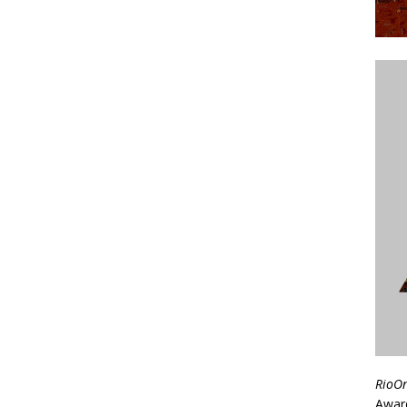
RioO
Awar