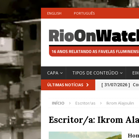
ENGLISH
PORTUGUÊS
CAPA
TIPOS DE CONTEÚDO
EI
[ 31/07/2026 ]
Co
ÚLTIMAS NOTÍCIAS
Impactos das En
INÍCIO
Escritor/as
Ikrom Alajoulin
[ 29/07/2026 ]
No
São o Cadinho e
Escritor/a:
Ikrom Ala
Precisamos’, Afi
Hom
Especial do IPCC