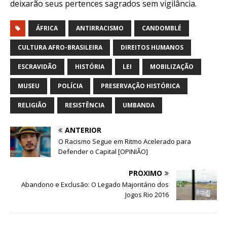
deixarão seus pertences sagrados sem vigilância.
ÁFRICA
ANTIRRACISMO
CANDOMBLÉ
CULTURA AFRO-BRASILEIRA
DIREITOS HUMANOS
ESCRAVIDÃO
HISTÓRIA
LEI
MOBILIZAÇÃO
MUSEU
POLÍCIA
PRESERVAÇÃO HISTÓRICA
RELIGIÃO
RESISTÊNCIA
UMBANDA
ANTERIOR
O Racismo Segue em Ritmo Acelerado para
Defender o Capital [OPINIÃO]
PRÓXIMO
Abandono e Exclusão: O Legado Majoritário dos
Jogos Rio 2016