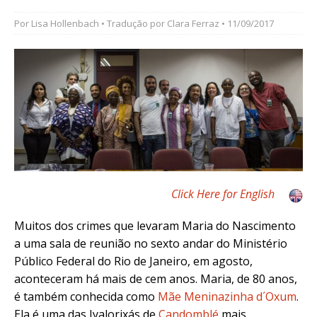
Por
Lisa Hollenbach
• Tradução por
Clara Ferraz
• 11/09/2017
Click Here for English
Muitos dos crimes que levaram
Maria do Nascimento
a uma sala de reunião no sexto andar do Ministério
Público Federal do Rio de Janeiro, em agosto,
aconteceram há mais de cem anos. Maria, de 80 anos,
é também conhecida como
Mãe Meninazinha d´Oxum
.
Ela é uma das Iyalorixás de
Candomblé
mais