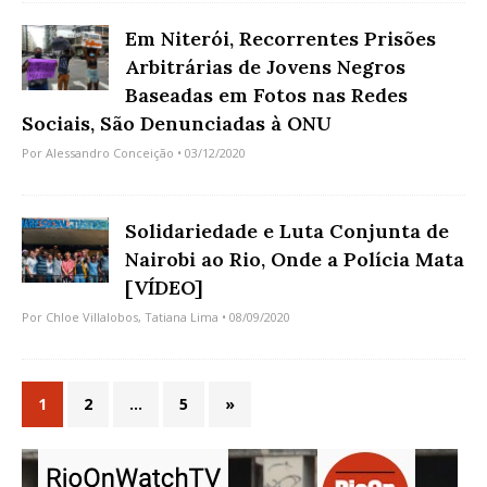
Em Niterói, Recorrentes Prisões
Arbitrárias de Jovens Negros
Baseadas em Fotos nas Redes
Sociais, São Denunciadas à ONU
Por
Alessandro Conceição
• 03/12/2020
Solidariedade e Luta Conjunta de
Nairobi ao Rio, Onde a Polícia Mata
[VÍDEO]
Por
Chloe Villalobos
,
Tatiana Lima
• 08/09/2020
1
2
…
5
»