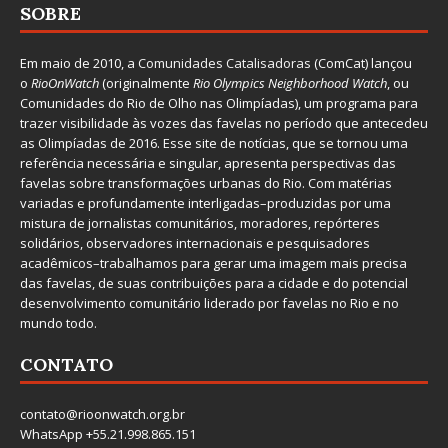
SOBRE
Em maio de 2010, a
Comunidades Catalisadoras
(ComCat) lançou
o
RioOnWatch
(originalmente
Ri
o Olympics Neighborhood Watch
, ou
Comunidades do Rio de Olho nas Olimpíadas), um programa para
trazer visibilidade às vozes das favelas no período que antecedeu
as Olimpíadas de 2016. Esse site de notícias, que se tornou uma
referência necessária e singular, apresenta perspectivas das
favelas sobre transformações urbanas do Rio. Com matérias
variadas e profundamente interligadas–produzidas por uma
mistura de jornalistas comunitários, moradores, repórteres
solidários, observadores internacionais e pesquisadores
acadêmicos–trabalhamos para gerar uma imagem mais precisa
das favelas, de suas contribuições para a cidade e do potencial
desenvolvimento comunitário liderado por favelas no Rio e no
mundo todo.
CONTATO
contato@rioonwatch.org.br
WhatsApp +55.21.998.865.151