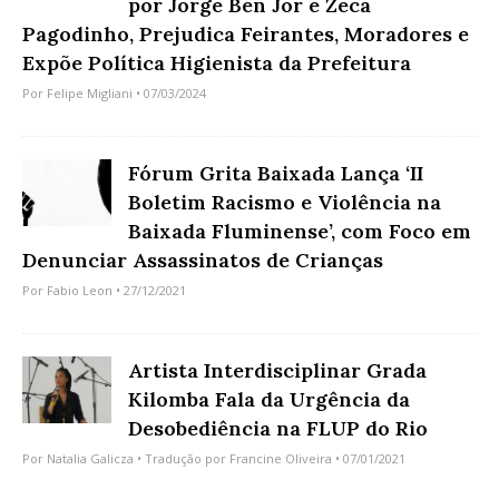
por Jorge Ben Jor e Zeca
Pagodinho, Prejudica Feirantes, Moradores e
Expõe Política Higienista da Prefeitura
Por
Felipe Migliani
• 07/03/2024
Fórum Grita Baixada Lança ‘II
Boletim Racismo e Violência na
Baixada Fluminense’, com Foco em
Denunciar Assassinatos de Crianças
Por
Fabio Leon
• 27/12/2021
Artista Interdisciplinar Grada
Kilomba Fala da Urgência da
Desobediência na FLUP do Rio
Por
Natalia Galicza
• Tradução por
Francine Oliveira
• 07/01/2021