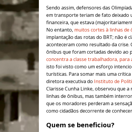
Sendo assim, defensores das Olimpíad
em transporte teriam de fato deixado u
financeira, que estava (majoritariament
No entanto,
muitos cortes à linhas de
implantação das rotas do BRT; não é c
aconteceram como resultado da crise.
ônibus que foram cortadas devido ao 
concentra a classe trabalhadora, para 
isto foi visto como um esforço intenci
turísticas. Para somar mais uma crítica 
diretora executiva do
Instituto de Pol
Clarisse Cunha Linke, observou que a 
linhas de ônibus, mas também interromp
que os moradores perderam a sensação 
como cidadãos decorrente de conhecer
Quem se beneficiou?