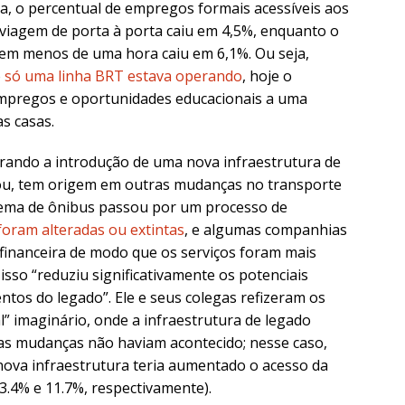
ia, o percentual de empregos formais acessíveis aos
iagem de porta à porta caiu em 4,5%, enquanto o
 em menos de uma hora caiu em 6,1%. Ou seja,
o
só uma linha BRT estava operando
, hoje o
pregos e oportunidades educacionais a uma
s casas.
rando a introdução de uma nova infraestrutura de
cou, tem origem em outras mudanças no transporte
istema de ônibus passou por um processo de
foram alteradas ou extintas
, e algumas companhias
 financeira de modo que os serviços foram mais
isso “reduziu significativamente os potenciais
ntos do legado”. Ele e seus colegas refizeram os
l” imaginário, onde a infraestrutura de legado
ras mudanças não haviam acontecido; nesse caso,
nova infraestrutura teria aumentado o acesso da
.4% e 11.7%, respectivamente).