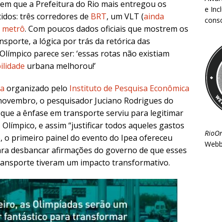
em que a Prefeitura do Rio mais entregou os
e Inc
idos: três corredores de
BRT
, um VLT (
ainda
consc
o
metrô
. Com poucos dados oficiais que mostrem os
sporte, a lógica por trás da retórica das
Olímpico parece ser: ‘essas rotas não existiam
ilidade
urbana melhorou!’
na
organizado pelo
Instituto de Pesquisa Econômica
 novembro, o pesquisador Juciano Rodrigues do
 que a ênfase em transporte serviu para legitimar
o
Olímpico, e assim “justificar todos aqueles gastos
RioO
, o primeiro painel do evento do Ipea ofereceu
Webb
ra desbancar afirmações do governo de que esses
ransporte tiveram um impacto transformativo.