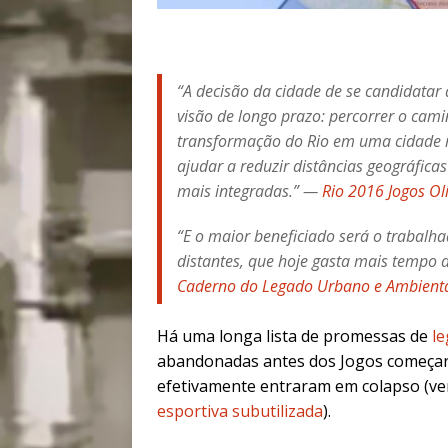
“A decisão da cidade de se candidatar
visão de longo prazo: percorrer o cam
transformação do Rio em uma cidade m
ajudar a reduzir distâncias geográficas
mais integradas.” —
Rio 2016 Jogos Ol
“E o maior beneficiado será o trabalh
distantes, que hoje gasta mais tempo d
Caderno do Legado Urbano e Ambient
Há uma longa lista de promessas de
le
abandonadas antes dos Jogos começar
efetivamente entraram em colapso (ve
esportiva subutilizada
).