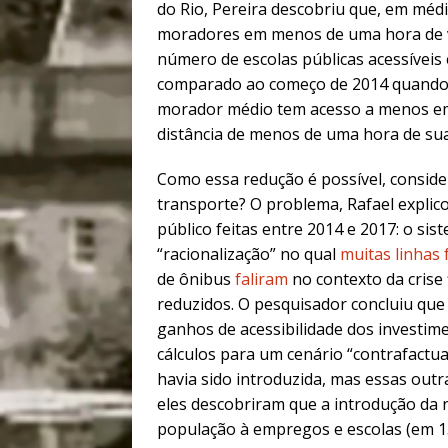
do Rio, Pereira descobriu que, em méd
moradores em menos de uma hora de v
número de escolas públicas acessíveis
comparado ao começo de 2014 quand
morador médio tem acesso a menos em
distância de menos de uma hora de sua
Como essa redução é possível, conside
transporte? O problema, Rafael expli
público feitas entre 2014 e 2017: o s
“racionalização” no qual
muitas linhas 
de ônibus
faliram
no contexto da crise
reduzidos. O pesquisador concluiu que 
ganhos de acessibilidade dos investime
cálculos para um cenário “contrafactua
havia sido introduzida, mas essas out
eles descobriram que a introdução da 
população à empregos e escolas (em 13