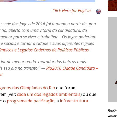
Click Here for English
 a sede dos Jogos de 2016 foi tomada a partir de uma
inho, aberto com uma vitória da candidatura, da
elhor para se viver e trabalhar… Os Jogos poderiam
 e sociais e tornar a cidade e suas diferentes regiões
ímpicos e Legados Cadernos de Políticas Públicas
ador de menor renda, morador dos bairros mais
e seu dia no trânsito.” —
Rio2016 Cidade Candidata –
al
gados das Olimpíadas do Rio
que foram
em (ver:
cada um dos legados ambientais
) ou que
r: o
programa de pacificação
; a
infraestrutura
RioO
Awar