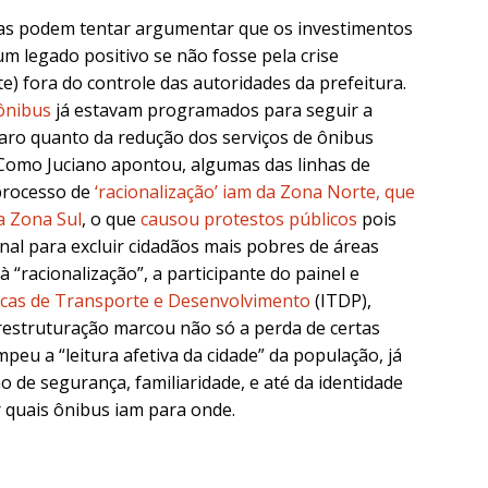
as podem tentar argumentar que os investimentos
m legado positivo se não fosse pela crise
e) fora do controle das autoridades da prefeitura.
 ônibus
já estavam programados para seguir a
laro quanto da redução dos serviços de ônibus
 Como Juciano apontou, algumas das linhas de
processo de
‘racionalização’ iam da Zona Norte, que
a Zona Sul
, o que
causou protestos públicos
pois
onal para excluir cidadãos mais pobres de áreas
à “racionalização”, a participante do painel e
íticas de Transporte e Desenvolvimento
(ITDP),
restruturação marcou não só a perda de certas
eu a “leitura afetiva da cidade” da população, já
de segurança, familiaridade, e até da identidade
 quais ônibus iam para onde.