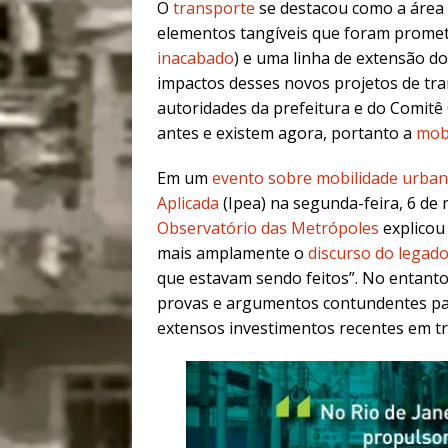
O
transporte
se destacou como a área 
elementos tangíveis que foram promet
inacabado
) e uma linha de extensão d
impactos desses novos projetos de tran
autoridades da prefeitura e do Comitê 
antes e existem agora, portanto a
mob
Em um
evento sobre mobilidade urba
Aplicada
(Ipea) na segunda-feira, 6 de
Observatório das Metrópoles
explicou
mais amplamente o
discurso do legad
que estavam sendo feitos”. No entanto
provas e argumentos contundentes pa
extensos investimentos recentes em t