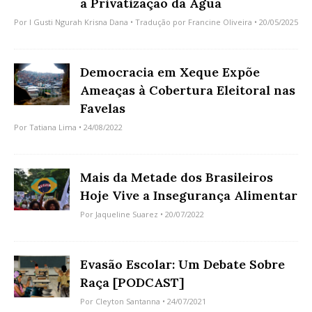
a Privatização da Água
Por
I Gusti Ngurah Krisna Dana
• Tradução por
Francine Oliveira
• 20/05/2025
Democracia em Xeque Expõe
Ameaças à Cobertura Eleitoral nas
Favelas
Por
Tatiana Lima
• 24/08/2022
Mais da Metade dos Brasileiros
Hoje Vive a Insegurança Alimentar
Por
Jaqueline Suarez
• 20/07/2022
Evasão Escolar: Um Debate Sobre
Raça [PODCAST]
Por
Cleyton Santanna
• 24/07/2021