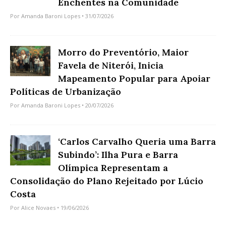
Enchentes na Comunidade
Por
Amanda Baroni Lopes
• 31/07/2026
Morro do Preventório, Maior
Favela de Niterói, Inicia
Mapeamento Popular para Apoiar
Políticas de Urbanização
Por
Amanda Baroni Lopes
• 20/07/2026
‘Carlos Carvalho Queria uma Barra
Subindo’: Ilha Pura e Barra
Olímpica Representam a
Consolidação do Plano Rejeitado por Lúcio
Costa
Por
Alice Novaes
• 19/06/2026