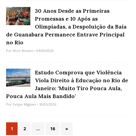
30 Anos Desde as Primeiras
Promessas e 10 Após as
Olimpíadas, a Despoluição da Baía
de Guanabara Permanece Entrave Principal
no Rio
Por
Alice Novaes
• 04/06/2026
Estudo Comprova que Violência
Viola Direito à Educação no Rio de
Janeiro: ‘Muito Tiro Pouca Aula,
Pouca Aula Mais Bandido’
Por
Felipe Migliani
• 30/05/2026
1
2
…
16
»