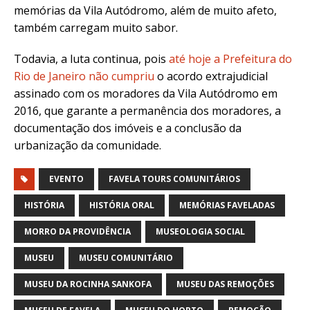
memórias da Vila Autódromo, além de muito afeto,
também carregam muito sabor.
Todavia, a luta continua, pois
até hoje a Prefeitura do
Rio de Janeiro não cumpriu
o acordo extrajudicial
assinado com os moradores da Vila Autódromo em
2016, que garante a permanência dos moradores, a
documentação dos imóveis e a conclusão da
urbanização da comunidade.
EVENTO
FAVELA TOURS COMUNITÁRIOS
HISTÓRIA
HISTÓRIA ORAL
MEMÓRIAS FAVELADAS
MORRO DA PROVIDÊNCIA
MUSEOLOGIA SOCIAL
MUSEU
MUSEU COMUNITÁRIO
MUSEU DA ROCINHA SANKOFA
MUSEU DAS REMOÇÕES