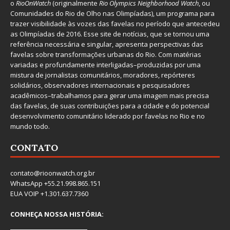
o
RioOnWatch
(originalmente
Ri
o Olympics Neighborhood Watch
, ou
Comunidades do Rio de Olho nas Olimpíadas), um programa para
trazer visibilidade às vozes das favelas no período que antecedeu
as Olimpíadas de 2016. Esse site de notícias, que se tornou uma
referência necessária e singular, apresenta perspectivas das
favelas sobre transformações urbanas do Rio. Com matérias
variadas e profundamente interligadas–produzidas por uma
mistura de jornalistas comunitários, moradores, repórteres
solidários, observadores internacionais e pesquisadores
acadêmicos–trabalhamos para gerar uma imagem mais precisa
das favelas, de suas contribuições para a cidade e do potencial
desenvolvimento comunitário liderado por favelas no Rio e no
mundo todo.
CONTATO
contato@rioonwatch.org.br
WhatsApp +55.21.998.865.151
EUA VOIP +1.301.637.7360
CONHEÇA NOSSA HISTÓRIA: