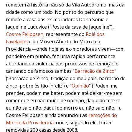
remetem à história não só da Vila Autódromo, mas da
cidade como um todo. No ponto do percurso que
remete à casa das ex-moradoras Dona Sonia e
Jaqueline Luduvice (“Poste da casa de Jaqueline”),
Cosme Felippsen
, representante do
Rolé dos
Favelados
e do Museu Aberto do Morro da
Providência—onde hoje as ex-moradoras vivem—com
pandeiro em punho, fez uma rápida performance
abordando a violência dos processos de remoção e
cantando os famosos sambas “
Barracão de Zinco
”
(‘
Barracão de Zinco
,
tradição do meu país
,
barracão de
zinco
,
pobre és tão infeliz’)
e “
Opinião
” (‘Podem me
prender, podem me bater, podem até deixar-me sem
comer que eu não mudo de opinião, daqui do morro
eu não saio não, daqui do morro eu não saio não…’).
Cosme Felippsen ainda denunciou as
remoções do
Morro da Providência
, onde, segundo ele, foram
removidas 200 casas desde 2008.