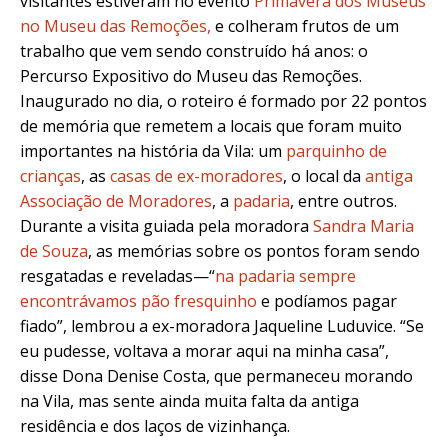
visitantes estiveram no evento
Primavera dos Museus
no Museu das Remoções,
e
colheram frutos de um
trabalho que vem sendo construído há anos: o
Percurso Expositivo do Museu das Remoções.
Inaugurado no dia, o roteiro é formado por 22 pontos
de memória que remetem a locais que foram muito
importantes na história da Vila: um
parquinho de
crianças
, as
casas de ex-moradores
, o local da
antiga
Associação de Moradores
, a
padaria
, entre outros.
Durante a visita guiada pela moradora
Sandra Maria
de Souza
, as memórias sobre os pontos foram sendo
resgatadas e reveladas—“
na padaria sempre
encontrávamos pão fresquinho
e podíamos pagar
fiado”, lembrou a ex-moradora Jaqueline Luduvice. “Se
eu pudesse, voltava a morar aqui na minha casa”,
disse Dona Denise Costa, que permaneceu morando
na Vila, mas sente ainda muita falta da antiga
residência e dos laços de vizinhança.