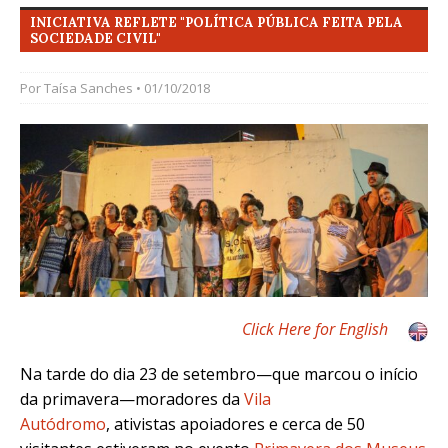
INICIATIVA REFLETE "POLÍTICA PÚBLICA FEITA PELA
SOCIEDADE CIVIL"
Por
Taísa Sanches
• 01/10/2018
Click Here for English
Na tarde do dia 23 de setembro—que marcou o início
da primavera—moradores da
Vila
Autódromo
,
ativistas apoiadores e cerca de 50