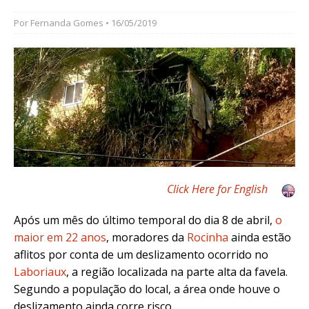
Por
Fernanda Gomes
• 16/05/2019
Click Here for English
Após um mês do último temporal do dia 8 de abril,
o
maior em 22 anos
, moradores da
Rocinha
ainda
estão
aflitos por conta de um deslizamento ocorrido no
Laboriaux
, a região localizada na parte alta da favela.
Segundo a população do local, a área onde houve o
deslizamento ainda corre risco.