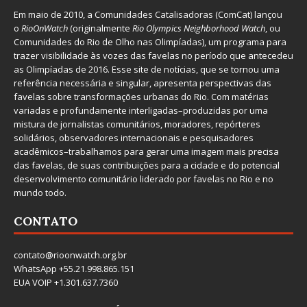
Em maio de 2010, a
Comunidades Catalisadoras
(ComCat) lançou
o
RioOnWatch
(originalmente
Ri
o Olympics Neighborhood Watch
, ou
Comunidades do Rio de Olho nas Olimpíadas), um programa para
trazer visibilidade às vozes das favelas no período que antecedeu
as Olimpíadas de 2016. Esse site de notícias, que se tornou uma
referência necessária e singular, apresenta perspectivas das
favelas sobre transformações urbanas do Rio. Com matérias
variadas e profundamente interligadas–produzidas por uma
mistura de jornalistas comunitários, moradores, repórteres
solidários, observadores internacionais e pesquisadores
acadêmicos–trabalhamos para gerar uma imagem mais precisa
das favelas, de suas contribuições para a cidade e do potencial
desenvolvimento comunitário liderado por favelas no Rio e no
mundo todo.
CONTATO
contato@rioonwatch.org.br
WhatsApp +55.21.998.865.151
EUA VOIP +1.301.637.7360