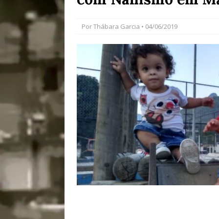
[ 28/07/2026 ]
Tu
Por
Thábara Garcia
• 04/06/2019
#OLHONAMÍDIA
[ 27/07/2026 ]
Mu
Coletivos para P
em Suruí, Magé
[ 04/08/2026 ]
Tr
Passam para Con
#OLHONOLEGAD