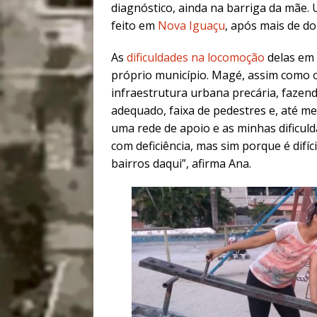
diagnóstico, ainda na barriga da mãe.
feito em
Nova Iguaçu
, após mais de do
As
dificuldades na locomoção
delas em 
próprio município. Magé, assim como 
infraestrutura urbana precária, fazend
adequado, faixa de pedestres e, até me
uma rede de apoio e as minhas dificul
com deficiência, mas sim porque é difí
bairros daqui”, afirma Ana.