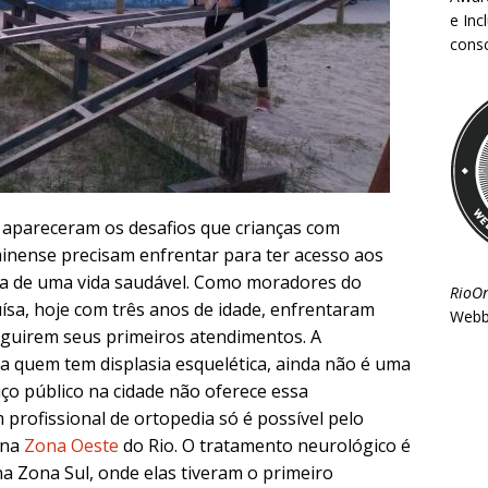
e Inc
consc
 apareceram os desafios que crianças com
inense precisam enfrentar para ter acesso aos
tia de uma vida saudável. Como moradores do
RioO
ísa, hoje com três anos de idade, enfrentaram
Webb
eguirem seus primeiros atendimentos. A
ra quem tem displasia esquelética, ainda não é uma
viço público na cidade não oferece essa
rofissional de ortopedia só é possível pelo
, na
Zona Oeste
do Rio. O tratamento neurológico é
na Zona Sul, onde elas tiveram o primeiro