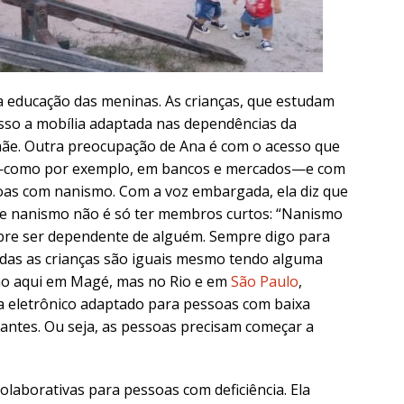
a educação das meninas. As crianças, que estudam
sso a mobília adaptada nas dependências da
 mãe. Outra preocupação de Ana é com o acesso que
ços—como por exemplo, em bancos e mercados—e com
soas com nanismo.
Com a voz embargada, ela diz que
ue nanismo não é só ter membros curtos: “Nanismo
sobre ser dependente de alguém. Sempre digo para
todas as crianças são iguais mesmo tendo alguma
não aqui em Magé, mas no Rio e em
São Paulo
,
a eletrônico adaptado para pessoas com baixa
rantes. Ou seja, as pessoas precisam começar a
olaborativas para pessoas com deficiência. Ela