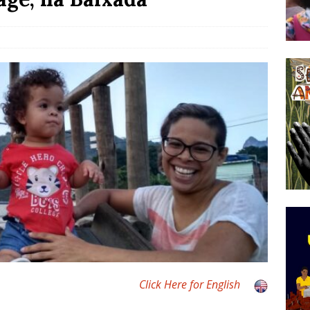
do Começou com uma Praça em Ramos [OPINIÃO]
tirão Agroecológico com os Povos das Águas Reúne
lantio e Inauguração da Feira da Praia do Remanso
COBERTURA DE EVENTOS
ens Fluminenses, Cronicamente Abandonados,
sórcio Nova Via Mobilidade 10 Anos Após Rio2016
O
Click Here for English