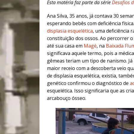
Esta matéria faz parte da série
Desafios 
Ana Silva, 35 anos, já contava 30 sem
esperando bebês com deficiência físic
displasia esquelética
, uma deficiência 
constituição dos ossos. Ao percorrer 
até sua casa em
Magé
, na
Baixada Flu
significava aquele termo, pois a médica
gêmeas teriam um tipo de nanismo.
Já
maior receio com a descoberta veio qu
de displasia esquelética, existia, tamb
genético confirmou o diagnóstico de
a
esquelética. Isso significaria que as cr
arcabouço ósseo.