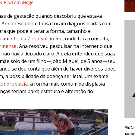
da Vida em Magé
.
anas de gestação quando descobriu que estava
a. Annah Beatriz e Luísa foram diagnosticadas com
rara que pode alterar a forma, tamanho e
o caminho da
Zona Sul
do Rio, onde foi a consulta,
minense
, Ana resolveu pesquisar na internet o que
 não havia deixado claro. Ali, ela entendeu que suas
 mãe solo de um filho—João Miguel, de 5 anos—seu
ando se deu conta que além de haver diversos tipos
ém, a possibilidade da doença ser letal. Um exame
condroplasia
, a forma mais comum de displasia
ianças teriam baixa estatura e alteração do
RioO
Awar