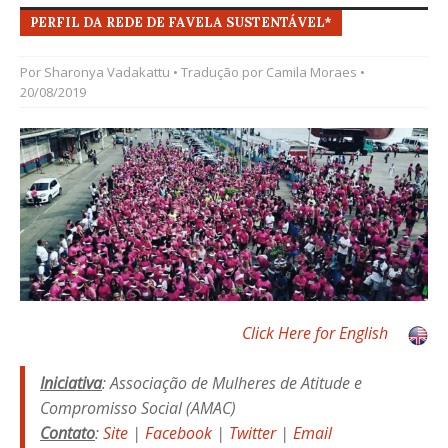
PERFIL DA REDE DE FAVELA SUSTENTÁVEL*
Por
Sharonya Vadakattu
• Tradução por
Camila Moraes
•
20/08/2019
Click Here for English
Iniciativa
: Associação de Mulheres de Atitude e
Compromisso Social (AMAC)
Contato
:
Site
|
Facebook
|
Twitter
|
Email