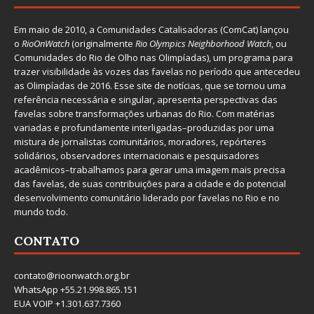
Em maio de 2010, a
Comunidades Catalisadoras
(ComCat) lançou
o
RioOnWatch
(originalmente
Ri
o Olympics Neighborhood Watch
, ou
Comunidades do Rio de Olho nas Olimpíadas), um programa para
trazer visibilidade às vozes das favelas no período que antecedeu
as Olimpíadas de 2016. Esse site de notícias, que se tornou uma
referência necessária e singular, apresenta perspectivas das
favelas sobre transformações urbanas do Rio. Com matérias
variadas e profundamente interligadas–produzidas por uma
mistura de jornalistas comunitários, moradores, repórteres
solidários, observadores internacionais e pesquisadores
acadêmicos–trabalhamos para gerar uma imagem mais precisa
das favelas, de suas contribuições para a cidade e do potencial
desenvolvimento comunitário liderado por favelas no Rio e no
mundo todo.
CONTATO
contato@rioonwatch.org.br
WhatsApp +55.21.998.865.151
EUA VOIP +1.301.637.7360