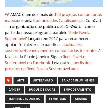
*A AMAC
é um dos mais de
100 projetos comunitários
mapeados
pela
Comunidades Catalisadoras
(ComCat)
—a organização que publica o
RioOnWatch—
como
parte do nosso programa paralelo ‘
Rede Favela
Sustentável
‘ lançado em 2017 para reconhecer,
apoiar, fortalecer e expandir as
qualidades
sustentáveis e movimentos comunitários inerentes
às
favelas do Rio de Janeiro. Siga a
Rede Favela
Sustentável no Facebook
. Leia outros
perfis dos
projetos da Rede Favela Sustentável aqui
.
ARTE
ARTESANATO
BAIXADA FLUMINENSE
CÂNCER
DUQUE DE CAXIAS
EMPODERAMENTO
EMPREENDEDORISMO
FEMINISMO
GÊNERO
GRANDE RIO