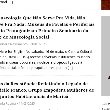
ental
[…]
Museologia Que Não Serve Pra Vida, Não
e Pra Nada’: Museus de Favelas e Periferias
Rio Protagonizam Primeiro Seminário da
e de Museologia Social
arbara Nascimento
• 28/05/2025
 Here for English No sábado, 16 de maio, o Centro Cultural
 do Brasil (CCBB) recebeu diversas instituições museais,
indo museus populares, núcleos e projetos ligados à
ia social, além de pesquisadores, para o
[…]
s da Resistência: Refletindo o Legado de
ielle Franco, Grupo Empodera Mulheres de
juntos Habitacionais de Maricá
arla Regina
• 14/03/2025
RioO
Awar