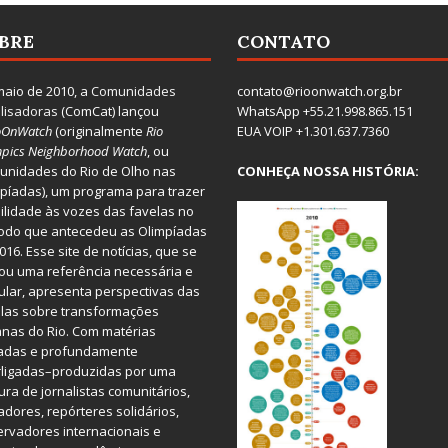
BRE
CONTATO
aio de 2010, a
Comunidades
contato@rioonwatch.org.br
lisadoras
(ComCat) lançou
WhatsApp +55.21.998.865.151
oOnWatch
(originalmente
Ri
o
EUA VOIP +1.301.637.7360
pics Neighborhood Watch
, ou
nidades do Rio de Olho nas
CONHEÇA NOSSA HISTÓRIA:
píadas), um programa para trazer
bilidade às vozes das favelas no
odo que antecedeu as Olimpíadas
016. Esse site de notícias, que se
ou uma referência necessária e
ular, apresenta perspectivas das
las sobre transformações
nas do Rio. Com matérias
iadas e profundamente
rligadas–produzidas por uma
ura de jornalistas comunitários,
dores, repórteres solidários,
rvadores internacionais e