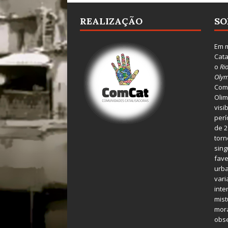
REALIZAÇÃO
SO
Em m
Cata
o
Ri
Olym
Comu
Olim
visi
perí
de 2
torn
sing
fave
urba
var
inte
mist
mora
obse