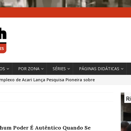
XOS
POR ZONA
SÉRIES
PÁGINAS DIDÁTICAS
mplexo de Acari Lança Pesquisa Pioneira sobre
chentes na Comunidade
DADOS E PESQUISA
 Contexto da Ultrapassagem Climática, ‘As Cidades
 o Fogo que Impulsionam a Mudança de que
rma Autora Coordenadora Principal de Relatório
hum Poder É Autêntico Quando Se
 Sobre Cidades
*DESTAQUE