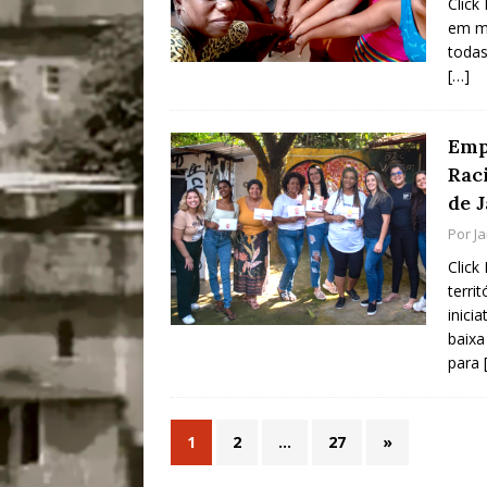
Click
em me
todas
[…]
Emp
Rac
de 
Por
J
Click
terri
inici
baixa
para
1
2
…
27
»