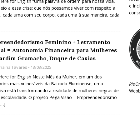
 Here for English “Uma palavra de ordem para nossa vida,
e Inc
io a essa crise: que nós possamos viver com respeito a
consc
, cada uma com seu corpo, cada uma à sua maneira, cada
reendedorismo Feminino + Letramento
ial = Autonomia Financeira para Mulheres
Jardim Gramacho, Duque de Caxias
anaina Tavares
• 13/03/2025
 Here for English Neste Mês da Mulher, em um dos
tórios mais vulneráveis da Baixada Fluminense, uma
RioO
ativa está transformando a realidade de mulheres negras de
Webb
 escolaridade. O projeto Pega Visão – Empreendedorismo
[…]