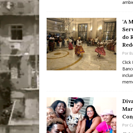
ambi
‘A 
Serv
do 
Red
Por
B
Click
Banco
inclu
memór
Diva
Mar
Con
Por
C