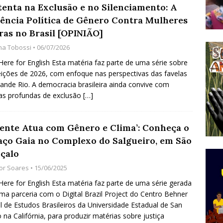
tenta na Exclusão e no Silenciamento: A
do Começou com uma Praça em Ramos [OPINIÃO]
lência Política de Gênero Contra Mulheres
ras no Brasil [OPINIÃO]
na Tobossi
• 06/07/2026
tirão Agroecológico com os Povos das Águas Reúne
 Here for English Esta matéria faz parte de uma série sobre
lantio e Inauguração da Feira da Praia do Remanso
eições de 2026, com enfoque nas perspectivas das favelas
COBERTURA DE EVENTOS
ande Rio. A democracia brasileira ainda convive com
as profundas de exclusão
[…]
ens Fluminenses, Cronicamente Abandonados,
sórcio Nova Via Mobilidade 10 Anos Após Rio2016
Gente Atua com Gênero e Clima’: Conheça o
O
aço Gaia no Complexo do Salgueiro, em São
çalo
gor Soares
• 15/06/2025
 Here for English Esta matéria faz parte de uma série gerada
ma parceria com o Digital Brazil Project do Centro Behner
el de Estudos Brasileiros da Universidade Estadual de San
 na Califórnia, para produzir matérias sobre justiça