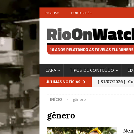
ENGLISH
PORTUGUÊS
CAPA
TIPOS DE CONTEÚDO
EI
[ 31/07/2026 ]
Co
ÚLTIMAS NOTÍCIAS
Impactos das En
INÍCIO
gênero
[ 29/07/2026 ]
No
São o Cadinho e
gênero
Precisamos’, Afi
Nen
Especial do IPCC