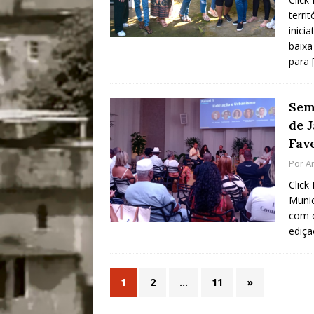
terri
inici
baixa
para
Sem
de J
Fav
Por
A
Click
Munic
com o
ediç
1
2
…
11
»