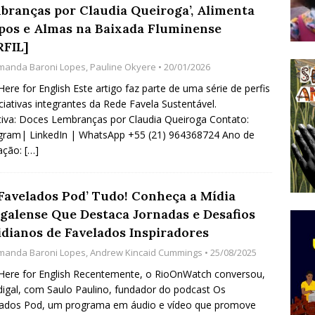
branças por Claudia Queiroga’, Alimenta
do Começou com uma Praça em Ramos [OPINIÃO]
pos e Almas na Baixada Fluminense
RFIL]
manda Baroni Lopes
,
Pauline Okyere
• 20/01/2026
tirão Agroecológico com os Povos das Águas Reúne
 Here for English Este artigo faz parte de uma série de perfis
lantio e Inauguração da Feira da Praia do Remanso
iciativas integrantes da Rede Favela Sustentável.
COBERTURA DE EVENTOS
ativa: Doces Lembranças por Claudia Queiroga Contato:
gram| LinkedIn | WhatsApp +55 (21) 964368724 Ano de
ens Fluminenses, Cronicamente Abandonados,
ação:
[…]
sórcio Nova Via Mobilidade 10 Anos Após Rio2016
O
 Favelados Pod’ Tudo! Conheça a Mídia
igalense Que Destaca Jornadas e Desafios
idianos de Favelados Inspiradores
manda Baroni Lopes
,
Andrew Kincaid Cummings
• 25/08/2025
 Here for English Recentemente, o RioOnWatch conversou,
digal, com Saulo Paulino, fundador do podcast Os
lados Pod, um programa em áudio e vídeo que promove