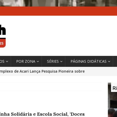
XOS
POR ZONA
SÉRIES
PÁGINAS DIDÁTICAS
mplexo de Acari Lança Pesquisa Pioneira sobre
chentes na Comunidade
DADOS E PESQUISA
 Contexto da Ultrapassagem Climática, ‘As Cidades
 o Fogo que Impulsionam a Mudança de que
rma Autora Coordenadora Principal de Relatório
nha Solidária e Escola Social, ‘Doces
 Sobre Cidades
*DESTAQUE