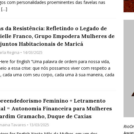
gos com personalidades proeminentes das favelas nas
s
[…]
s da Resistência: Refletindo o Legado de
ielle Franco, Grupo Empodera Mulheres de
juntos Habitacionais de Maricá
arla Regina
• 14/03/2025
 Here for English “Uma palavra de ordem para nossa vida,
io a essa crise: que nós possamos viver com respeito a
, cada uma com seu corpo, cada uma à sua maneira, cada
reendedorismo Feminino + Letramento
ial = Autonomia Financeira para Mulheres
Jardim Gramacho, Duque de Caxias
anaina Tavares
• 13/03/2025
RioO
Awar
 Here for English Neste Mês da Mulher, em um dos