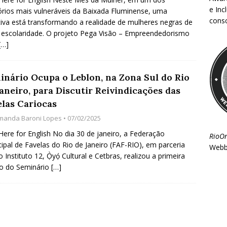
e Inc
tórios mais vulneráveis da Baixada Fluminense, uma
consc
ativa está transformando a realidade de mulheres negras de
 escolaridade. O projeto Pega Visão – Empreendedorismo
[…]
inário Ocupa o Leblon, na Zona Sul do Rio
aneiro, para Discutir Reivindicações das
elas Cariocas
manda Baroni Lopes
• 07/02/2025
 Here for English No dia 30 de janeiro, a Federação
RioO
ipal de Favelas do Rio de Janeiro (FAF-RIO), em parceria
Webb
 Instituto 12, Ọ̀yọ́ Cultural e Cetbras, realizou a primeira
ão do Seminário
[…]