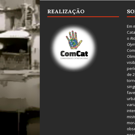
REALIZAÇÃO
SO
Em m
Cata
o
Ri
Olym
Comu
Olim
visi
perí
de 2
torn
sing
fave
urba
var
inte
mist
mora
obse
pes