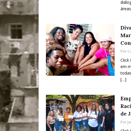
diálo
área
Diva
Mar
Con
Por
C
Click
em me
todas
[…]
Emp
Rac
de 
Por
J
Click