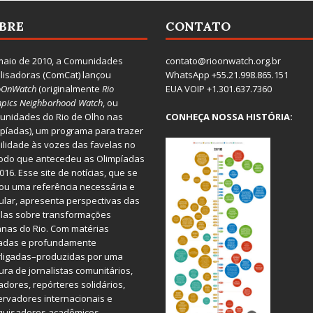
BRE
CONTATO
aio de 2010, a
Comunidades
contato@rioonwatch.org.br
lisadoras
(ComCat) lançou
WhatsApp +55.21.998.865.151
oOnWatch
(originalmente
Ri
o
EUA VOIP +1.301.637.7360
pics Neighborhood Watch
, ou
nidades do Rio de Olho nas
CONHEÇA NOSSA HISTÓRIA:
píadas), um programa para trazer
bilidade às vozes das favelas no
odo que antecedeu as Olimpíadas
016. Esse site de notícias, que se
ou uma referência necessária e
ular, apresenta perspectivas das
las sobre transformações
nas do Rio. Com matérias
iadas e profundamente
rligadas–produzidas por uma
ura de jornalistas comunitários,
dores, repórteres solidários,
rvadores internacionais e
quisadores acadêmicos–