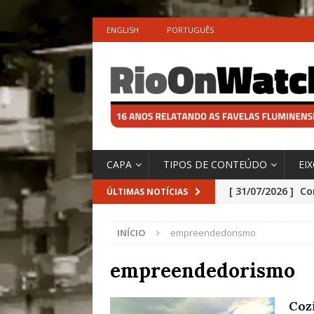
ENGLISH
PORTUGUÊS
CAPA
TIPOS DE CONTEÚDO
EI
[ 31/07/2026 ]
Co
ÚLTIMAS NOTÍCIAS
Impactos das En
INÍCIO
empreendedorismo
[ 29/07/2026 ]
No
São o Cadinho e
empreendedorismo
Precisamos’, Afi
Cozi
Especial do IPCC