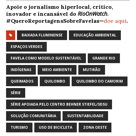
Apoie o jornalismo hiperlocal, crítico,
RioOnWatch
inovador e incansável do
.
#QueroReportagensSobreFavelas—
doe aqui
.
BAIXADA FLUMINENSE
EDUCAÇÃO AMBIENTAL
ESPAÇOS VERDES
FAVELA COMO MODELO SUSTENTÁVEL
GRANDE RIO
INDÍGENAS
MEIO AMBIENTE
MUTIRÃO
QUEIMADOS
QUILOMBO
QUILOMBO DO CAMORIM
SÉRIE
SÉRIE APOIADA PELO CENTRO BEHNER STIEFEL/SDSU
SOLUÇÃO COMUNITÁRIA
SUSTENTABILIDADE
TURISMO
USO DE BICICLETA
ZONA OESTE