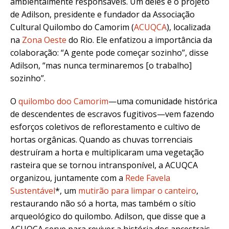
ambientalmente responsáveis. Um deles é o projeto
de Adilson, presidente e fundador da Associação
Cultural Quilombo do Camorim (
ACUQCA
), localizada
na
Zona Oeste
do Rio. Ele enfatizou a importância da
colaboração: “A gente pode começar sozinho”, disse
Adilson, “mas nunca terminaremos [o trabalho]
sozinho”.
O
quilombo doo Camorim
—uma comunidade histórica
de descendentes de escravos fugitivos—vem fazendo
esforços coletivos de reflorestamento e cultivo de
hortas orgânicas. Quando as chuvas torrenciais
destruíram a horta e multiplicaram uma vegetação
rasteira que se tornou intransponível, a ACUQCA
organizou, juntamente com a
Rede Favela
Sustentável
*, um
mutirão para limpar o canteiro
,
restaurando não só a horta, mas também o sítio
arqueológico do quilombo. Adilson, que disse que a
ACUQCA serve para reviver a história dos ancestrais