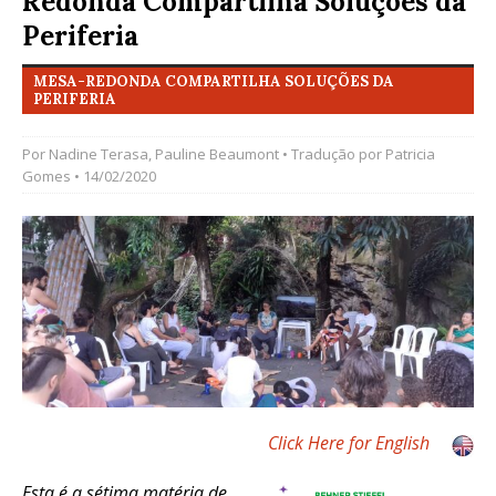
Redonda Compartilha Soluções da
Periferia
MESA-REDONDA COMPARTILHA SOLUÇÕES DA
PERIFERIA
Por
Nadine Terasa
,
Pauline Beaumont
• Tradução por
Patricia
Gomes
• 14/02/2020
Click Here for English
Esta é a sétima matéria de