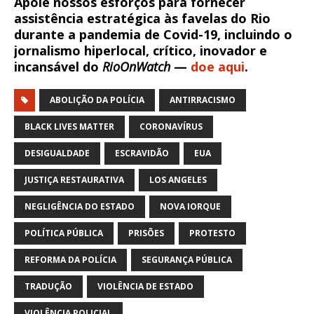
Apoie nossos esforços para fornecer
assistência estratégica às favelas do Rio
durante a pandemia de Covid-19, incluindo o
jornalismo hiperlocal, crítico, inovador e
incansável do
RioOnWatch
—
doe aqui
.
ABOLIÇÃO DA POLÍCIA
ANTIRRACISMO
BLACK LIVES MATTER
CORONAVÍRUS
DESIGUALDADE
ESCRAVIDÃO
EUA
JUSTIÇA RESTAURATIVA
LOS ANGELES
NEGLIGÊNCIA DO ESTADO
NOVA IORQUE
POLÍTICA PÚBLICA
PRISÕES
PROTESTO
REFORMA DA POLÍCIA
SEGURANÇA PÚBLICA
TRADUÇÃO
VIOLÊNCIA DE ESTADO
VIOLÊNCIA POLICIAL