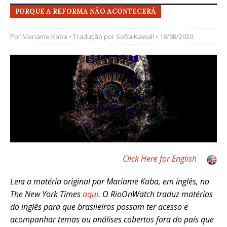
PORQUE A REFORMA NÃO ACONTECERÁ
Por
Mariame Kaba
• Tradução por
Sofia Kawall
• 18/08/2020
Click Here for English
Leia a matéria original por Mariame Kaba, em inglês, no
The New York Times
aqui
.
O RioOnWatch traduz matérias
do inglês para que brasileiros possam ter acesso e
acompanhar temas ou análises cobertos fora do país que