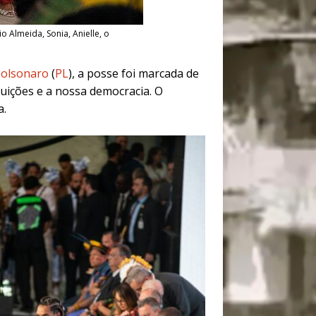
o Almeida, Sonia, Anielle, o
Bolsonaro
(
PL
)
, a posse foi marcada de
tuições e a nossa democracia. O
a.