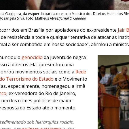
ia Guajajara, da esquerda para a direita: o Ministro dos Direitos Humanos Silvi
osângela Silva. Foto: Matheus Alves/
Jornal O Cidadão
 ocorridos em Brasília por apoiadores do ex-presidente
Jair 
e resistência a toda e qualquer tentativa de atacar as insti
 mal a ser combatido em nossa sociedade”, afirmou a ministr
enunciou o
genocídio
da juventude negra
cesso a direitos. Ela apresentou uma
 honrou movimentos sociais como a
Rede
 do Terrorismo do Estado
e o Movimento
 Mas, especialmente, homenageou a irmã
nco
, ex-vereadora do Rio de Janeiro,
um dos crimes políticos de maior
 resposta do Estado até o momento.
 sedimentado sob hierarquias raciais,