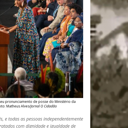
seu pronunciamento de posse do Ministério da
oto: Matheus Alves/
Jornal O Cidadão
ais, e todas as pessoas independentemente
 tratados com dignidade e igualdade de