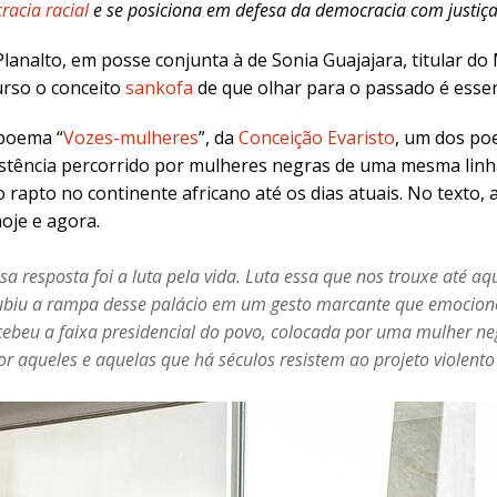
acia racial
e se posiciona em defesa da democracia com justiça 
lanalto, em posse conjunta à de Sonia Guajajara, titular do 
urso o conceito
sankofa
de que olhar para o passado é essen
 poema “
Vozes-mulheres
”, da
Conceição Evaristo
, um dos po
sistência percorrido por mulheres negras de uma mesma linh
rapto no continente africano até os dias atuais. No texto, a
oje e agora.
a resposta foi a luta pela vida. Luta essa que nos trouxe até aq
subiu a rampa desse palácio em um gesto marcante que emocion
ebeu a faixa presidencial do povo, colocada por uma mulher ne
por aqueles e aquelas que há séculos resistem ao projeto violent