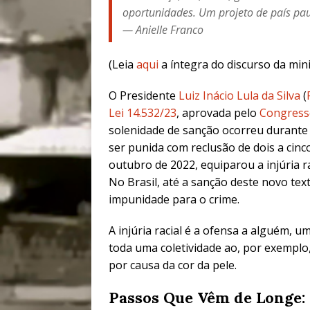
oportunidades. Um projeto de país paut
—
Anielle Franco
(Leia
aqui
a íntegra do discurso da mini
O Presidente
Luiz Inácio Lula da Silva
(
Lei 14.532/23
, aprovada pelo
Congress
solenidade de sanção ocorreu durante a
ser punida com reclusão de dois a cinc
outubro de 2022, equiparou a injúria ra
No Brasil, até a sanção deste novo tex
impunidade para o crime.
A injúria racial é a ofensa a alguém, 
toda uma coletividade ao, por exemp
por causa da cor da pele.
Passos Que Vêm de Longe: 