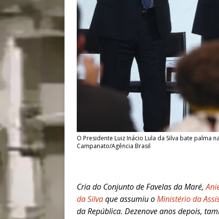
O Presidente Luiz Inácio Lula da Silva bate palma n
Campanato/Agência Brasil
Cria do Conjunto de Favelas da Maré,
Ani
da Silva
que assumiu o
Ministério da Ass
da República. Dezenove anos depois, tamb