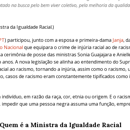
ado na busca pelo bem viver coletivo, pela melhoria da qualida
stra da Igualdade Racial.)
PT
) participou, junto com a esposa e primeira-dama
Janja
, d
o Nacional
que equipara o crime de injúria racial ao de raci
 cerimônia de posse das ministras Sonia Guajajara e Anielle 
o anos.
A nova legislação se alinha ao entendimento do Supr
cial ao racismo, tornando a injúria, assim como o racismo, u
to,
casos de racismo eram constantemente tipificados como in
um indivíduo, em razão da raça, cor, etnia ou origem. E o ra
lo, impedir que uma pessoa negra assuma uma função, empr
Quem é a Ministra da Igualdade Racial