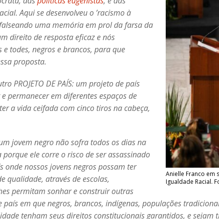
ocrata, das
políticas eugenistas
, e das
cial. Aqui se desenvolveu o ’racismo à
 e falseando uma memória em prol da farsa da
 direito de resposta eficaz e nós
 e todes, negros e brancos, para que
ssa proposta.
ro PROJETO DE PAÍS: um projeto de país
 e permanecer em diferentes espaços de
er a vida ceifada com cinco tiros na cabeça,
m jovem negro não sofra todos os dias na
sa porque ele corre o risco de ser assassinado
ís onde nossos jovens negros possam ter
Anielle Franco em 
de qualidade, através de escolas,
Igualdade Racial. F
lhes permitam sonhar e construir outras
de país em que negros, brancos, indígenas, populações tradicion
alidade tenham seus direitos constitucionais garantidos, e sejam