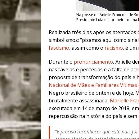
Na posse de Anielle Franco e de Son
Presidente Lula e a primeira-dama R
Realizada três dias após os atentados
simbolismos: “pisamos aqui como sinal d
fascismo
, assim como o
racismo
, é um
Durante o
pronunciamento
, Anielle d
nas favelas e periferias e a falta de a
proposta de transformação do país e
Nacional de Mães e Familiares Vítimas
Negro brasileiro de ontem e de hoje.
brutalmente assassinada,
Marielle Fra
executada em 14 de março de 2018, em 
repercussão na história do país e sem
“É preciso reconhecer que este país foi