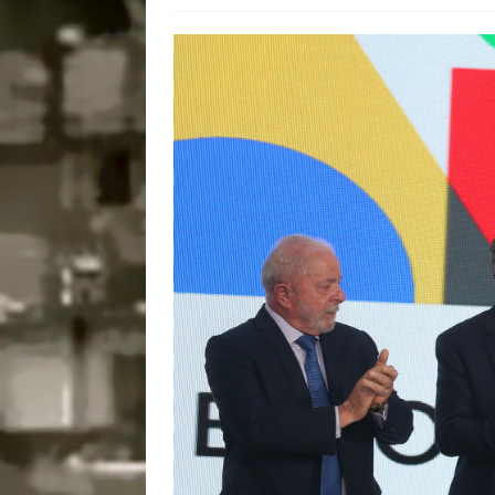
[ 28/07/2026 ]
Tu
#OLHONAMÍDIA
[ 27/07/2026 ]
Mu
Coletivos para P
em Suruí, Magé
[ 04/08/2026 ]
Tr
Passam para Con
#OLHONOLEGAD