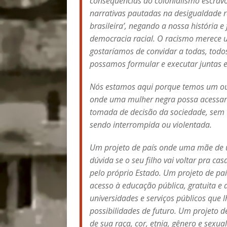
consequências do colonialismo escrav
narrativas pautadas na desigualdade ra
brasileira’, negando a nossa história
democracia racial. O racismo merece um
gostaríamos de convidar a todas, todos
possamos formular e executar juntas e
Nós estamos aqui porque temos um out
onde uma mulher negra possa acessar
tomada de decisão da sociedade, sem t
sendo interrompida ou violentada.
Um projeto de país onde uma mãe de u
dúvida se o seu filho vai voltar pra ca
pelo próprio Estado. Um projeto de pa
acesso à educação pública, gratuita e 
universidades e serviços públicos que 
possibilidades de futuro. Um projeto 
de sua raça, cor, etnia, gênero e sexu