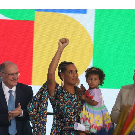
do Começou com uma Praça em Ramos [OPINIÃO]
tirão Agroecológico com os Povos das Águas Reúne
lantio e Inauguração da Feira da Praia do Remanso
COBERTURA DE EVENTOS
ens Fluminenses, Cronicamente Abandonados,
sórcio Nova Via Mobilidade 10 Anos Após Rio2016
O