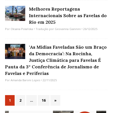
Melhores Reportagens
Internacionais Sobre as Favelas do
Rio em 2025
Por
Oksana Polańska
• Tradução por
Geovanna Giannini
• 26/12/2025
‘As Mídias Faveladas São um Braço
da Democracia’: Na Rocinha,
Justiça Climática para Favelas É
Pauta da 3° Conferência de Jornalismo de
Favelas e Periferias
Por
Amanda Baroni Lopes
• 22/11/2025
1
2
…
16
»