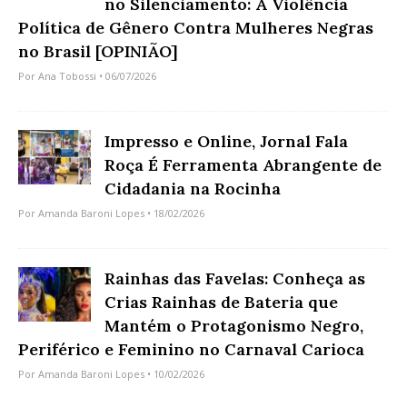
no Silenciamento: A Violência
Política de Gênero Contra Mulheres Negras
no Brasil [OPINIÃO]
Por
Ana Tobossi
• 06/07/2026
Impresso e Online, Jornal Fala
Roça É Ferramenta Abrangente de
Cidadania na Rocinha
Por
Amanda Baroni Lopes
• 18/02/2026
Rainhas das Favelas: Conheça as
Crias Rainhas de Bateria que
Mantém o Protagonismo Negro,
Periférico e Feminino no Carnaval Carioca
Por
Amanda Baroni Lopes
• 10/02/2026