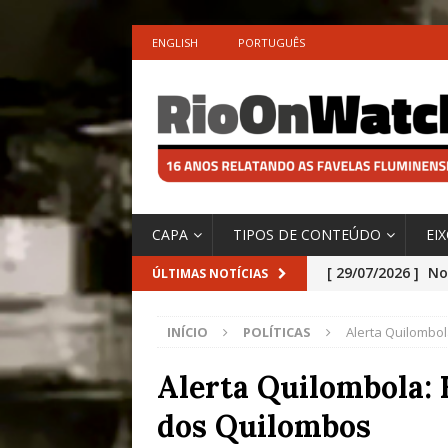
ENGLISH
PORTUGUÊS
CAPA
TIPOS DE CONTEÚDO
EI
[ 29/07/2026 ]
No
ÚLTIMAS NOTÍCIAS
São o Cadinho e
INÍCIO
POLÍTICAS
Alerta Quilombol
Precisamos’, Afi
Especial do IPCC
Alerta Quilombola: 
[ 28/07/2026 ]
Tu
dos Quilombos
#OLHONAMÍDIA