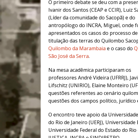
O primeiro debate se deu com a prese
Ivanir dos Santos (CEAP e CCIR), Luiz 
(Líder da comunidade do Sacopã) e do
antropólogo do INCRA, Miguel, onde 
apresentados os casos do processo de
titulação das terras do Quilombo Saco
Quilombo da Marambaia
e o caso do
Q
São José da Serra
.
Na mesa acadêmica participaram os
professores André Videira (UFRRJ), Jav
Lifschitz (UNIRIO), Elaine Monteiro (
questões referentes ao cenário quilom
questões dos campos político, jurídico e
O encontro teve apoio da Universidade
do Rio de Janeiro (UERJ), Universidade
Universidade Federal do Estado do Rio
JUSTIÇA, INCRA e SINDIPETRO.