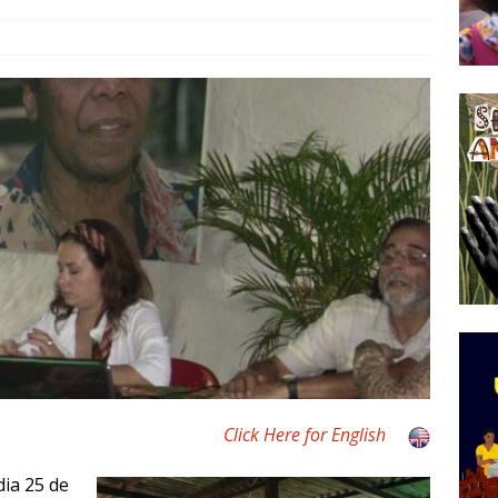
tirão Agroecológico com os Povos das Águas Reúne
lantio e Inauguração da Feira da Praia do Remanso
COBERTURA DE EVENTOS
ens Fluminenses, Cronicamente Abandonados,
sórcio Nova Via Mobilidade 10 Anos Após Rio2016
O
mplexo de Acari Lança Pesquisa Pioneira sobre
chentes na Comunidade
DADOS E PESQUISA
Click Here for English
dia 25 de