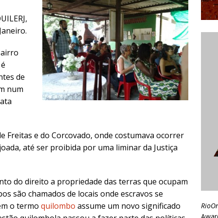
QUILERJ,
Janeiro.
bairro
 é
ntes de
em num
mata
 de Freitas e do Corcovado, onde costumava ocorrer
oada, até ser proibida por uma liminar da Justiça
to do direito a propriedade das terras que ocupam
bos são chamados de locais onde escravos se
rém o termo
quilombo
assume um novo significado
RioO
Awar