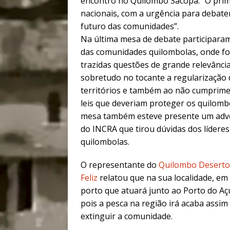
encontro no Quilombo Sacopã: “O prim
nacionais, com a urgência para debate
futuro das comunidades”.
Na última mesa de debate participaram
das comunidades quilombolas, onde f
trazidas questões de grande relevância
sobretudo no tocante a regularização
territórios e também ao não cumprim
leis que deveriam proteger os quilomb
mesa também esteve presente um ad
do INCRA que tirou dúvidas dos líderes
quilombolas.
O representante do
Quilombo Deserto
Feliz
relatou que na sua localidade, em
porto que atuará junto ao Porto do Aç
pois a pesca na região irá acaba assim
extinguir a comunidade.