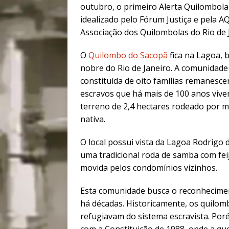
outubro, o primeiro Alerta Quilombola
idealizado pelo Fórum Justiça e pela A
Associação dos Quilombolas do Rio de 
O
Quilombo do Sacopã
fica na Lagoa, 
nobre do Rio de Janeiro. A comunidade
constituída de oito famílias remanesce
escravos que há mais de 100 anos viv
terreno de 2,4 hectares rodeado por 
nativa.
O local possui vista da Lagoa Rodrigo
uma tradicional roda de samba com feij
movida pelos condomínios vizinhos.
Esta comunidade busca o reconhecimen
há décadas. Historicamente, os quilom
refugiavam do sistema escravista. Po