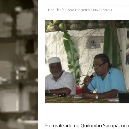
[ 27/07/2026 ]
Mu
Por
Thaís Rosa Pinheiro
• 06/11/2013
Coletivos para P
em Suruí, Magé
[ 04/08/2026 ]
Tr
Passam para Con
#OLHONOLEGAD
[ 31/07/2026 ]
Co
Impactos das En
Foi realizado no Quilombo Sacopã, no 