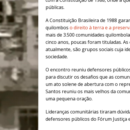
com a Constituição de 1988, onde a que
públicas.
A Constituição Brasileira de 1988 gar
quilombos
o direito à terra e a preser
mais de 3.500 comunidades quilombola
cinco anos, poucas foram tituladas. 
atualmente, são grupos sociais cuja id
sociedade.
O encontro reuniu defensores público
para discutir os desafios que as comun
um ato solene de abertura com o repres
Santos reuniu os mais velhos da comu
uma pequena oração.
Lideranças comunitárias tiraram dúvid
defensores públicos do Fórum Justiça