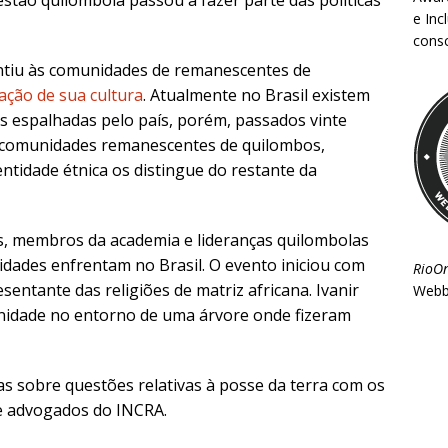
stão quilombola passou a fazer parte das políticas
e Inc
consc
antiu às comunidades de remanescentes de
vação de sua cultura
. Atualmente no Brasil existem
s espalhadas pelo país, porém, passados vinte
As comunidades remanescentes de quilombos,
entidade étnica os distingue do restante da
s, membros da academia e lideranças quilombolas
idades enfrentam no Brasil. O evento iniciou com
RioO
entante das religiões de matriz africana. Ivanir
Webb
nidade no entorno de uma árvore onde fizeram
as sobre questões relativas à posse da terra com os
 e advogados do INCRA.