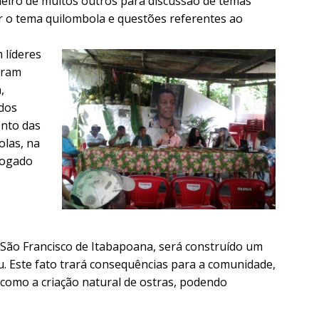
eiro de muitos outros para discussão de temas
r o tema quilombola e questões referentes ao
 líderes
oram
,
 dos
ento das
olas, na
vogado
 São Francisco de Itabapoana, será construído um
u. Este fato trará consequências para a comunidade,
 como a criação natural de ostras, podendo