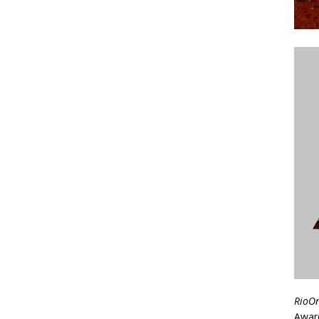
RioO
Awar