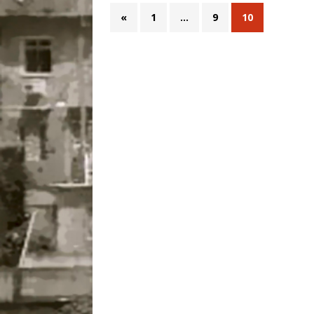
«
1
…
9
10