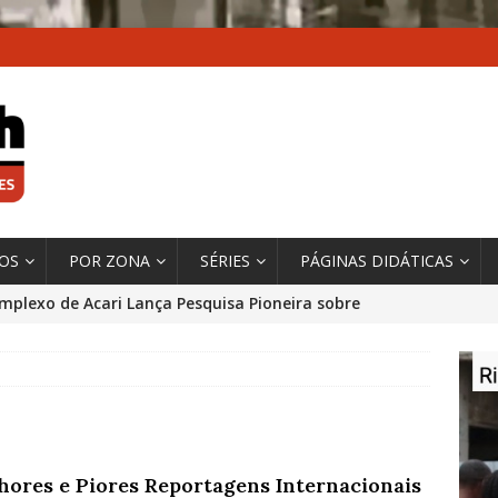
XOS
POR ZONA
SÉRIES
PÁGINAS DIDÁTICAS
mplexo de Acari Lança Pesquisa Pioneira sobre
chentes na Comunidade
DADOS E PESQUISA
 Contexto da Ultrapassagem Climática, ‘As Cidades
 o Fogo que Impulsionam a Mudança de que
rma Autora Coordenadora Principal de Relatório
hores e Piores Reportagens Internacionais
 Sobre Cidades
*DESTAQUE