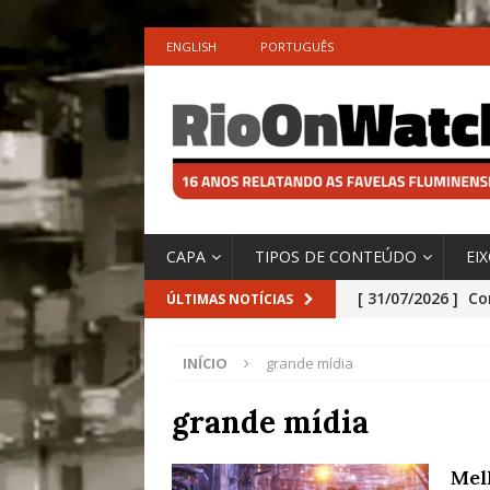
ENGLISH
PORTUGUÊS
CAPA
TIPOS DE CONTEÚDO
EI
[ 31/07/2026 ]
Co
ÚLTIMAS NOTÍCIAS
Impactos das En
INÍCIO
grande mídia
[ 29/07/2026 ]
No
São o Cadinho e
grande mídia
Precisamos’, Afi
Mel
Especial do IPCC