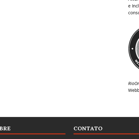
e Inc
consc
RioO
Webb
BRE
CONTATO