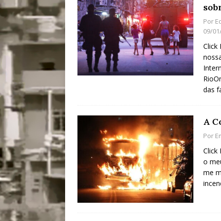
sobr
[ 28/07/2026 ]
Tu
Por
E
#OLHONAMÍDIA
09/01
Click
[ 27/07/2026 ]
Mu
nossa
Coletivos para P
Inter
RioOn
em Suruí, Magé
das f
[ 04/08/2026 ]
Tr
Passam para Con
A C
#OLHONOLEGAD
Por
E
Click
o meu
me ma
incen