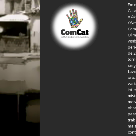
Em m
Cata
o
Ri
Olym
Comu
Olim
visi
perí
de 2
torn
sing
fave
urba
var
inte
mist
mora
obse
pes
tra
mais
cont