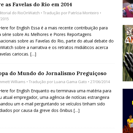
e as Favelas do Rio em 2014
do Começou com uma Praça em Ramos [OPINIÃO]
ditorial do RioOnWatch
• Tradução por
Patrícia Monteiro
•
/2015
 Here for English Essa é a mais recente contribuição para
tirão Agroecológico com os Povos das Águas Reúne
 série sobre As Melhores e Piores Reportagens
lantio e Inauguração da Feira da Praia do Remanso
nacionais sobre as Favelas do Rio, parte do atual debate do
Watch sobre a narrativa e os retratos midiáticos acerca
COBERTURA DE EVENTOS
avelas cariocas.
[…]
ens Fluminenses, Cronicamente Abandonados,
sórcio Nova Via Mobilidade 10 Anos Após Rio2016
opa do Mundo do Jornalismo Preguiçoso
O
mmett Williams
• Tradução por
Luana Gama Gato
• 27/06/2014
 Here for English Enquanto eu terminava uma matéria para
 atual empregador, uma agência de notícias estrangeira
ndou um e-mail perguntando se veículos tinham sido
diados por causa da greve dos ônibus
[…]