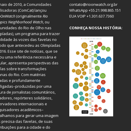
aio de 2010, a
Comunidades
contato@rioonwatch.org.br
lisadoras
(ComCat) lançou
WhatsApp +55.21.998.865.151
oOnWatch
(originalmente
Ri
o
EUA VOIP +1.301.637.7360
pics Neighborhood Watch
, ou
nidades do Rio de Olho nas
CONHEÇA NOSSA HISTÓRIA:
píadas), um programa para trazer
bilidade às vozes das favelas no
odo que antecedeu as Olimpíadas
016. Esse site de notícias, que se
ou uma referência necessária e
ular, apresenta perspectivas das
las sobre transformações
nas do Rio. Com matérias
iadas e profundamente
rligadas–produzidas por uma
ura de jornalistas comunitários,
dores, repórteres solidários,
rvadores internacionais e
quisadores acadêmicos–
balhamos para gerar uma imagem
 precisa das favelas, de suas
ribuições para a cidade e do