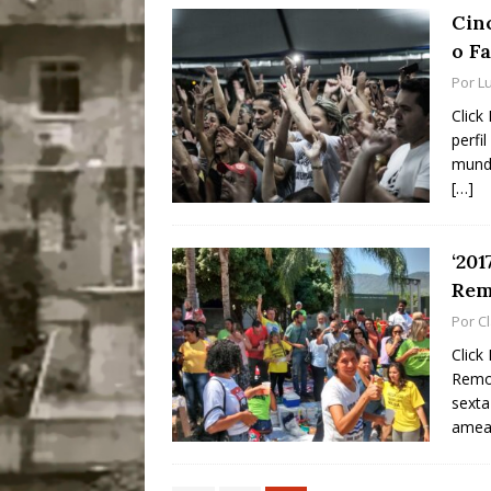
Cin
o F
Por
L
Click
perfi
mundo
[…]
‘20
Rem
Por
C
Click
Remoç
sexta
amea