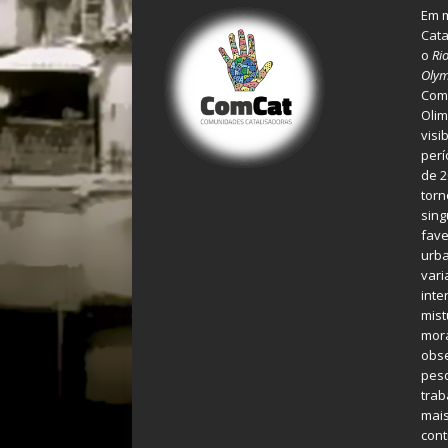
Em m
Cata
o
Ri
Olym
Comu
Olim
visi
perí
de 2
torn
sing
fave
urba
var
inte
mist
mora
obse
pes
tra
mais
cont