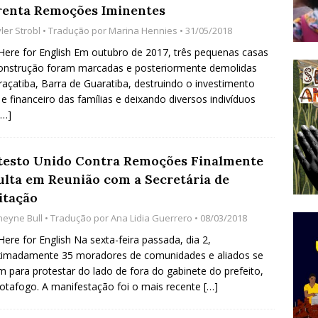
renta Remoções Iminentes
do Começou com uma Praça em Ramos [OPINIÃO]
ler Strobl
• Tradução por
Marina Hennies
• 31/05/2018
 Here for English Em outubro de 2017, três pequenas casas
onstrução foram marcadas e posteriormente demolidas
tirão Agroecológico com os Povos das Águas Reúne
açatiba, Barra de Guaratiba, destruindo o investimento
lantio e Inauguração da Feira da Praia do Remanso
o e financeiro das famílias e deixando diversos indivíduos
[…]
COBERTURA DE EVENTOS
ens Fluminenses, Cronicamente Abandonados,
testo Unido Contra Remoções Finalmente
sórcio Nova Via Mobilidade 10 Anos Após Rio2016
ulta em Reunião com a Secretária de
O
itação
heyne Bull
• Tradução por
Ana Lidia Guerrero
• 08/03/2018
 Here for English Na sexta-feira passada, dia 2,
ximadamente 35 moradores de comunidades e aliados se
m para protestar do lado de fora do gabinete do prefeito,
tafogo. A manifestação foi o mais recente
[…]