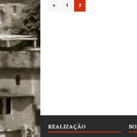
«
1
2
REALIZAÇÃO
SO