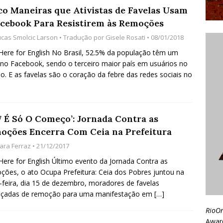
co Maneiras que Ativistas de Favelas Usam
acebook Para Resistirem às Remoções
ucas Smolcic Larson
• Tradução por
Gisele Rosati
• 08/01/2018
 Here for English No Brasil, 52.5% da população têm um
l no Facebook, sendo o terceiro maior país em usuários no
. E as favelas são o coração da febre das redes sociais no
17 É Só O Começo’: Jornada Contra as
oções Encerra Com Ceia na Prefeitura
lara Ferraz
• 21/12/2017
 Here for English Último evento da Jornada Contra as
ões, o ato Ocupa Prefeitura: Ceia dos Pobres juntou na
-feira, dia 15 de dezembro, moradores de favelas
çadas de remoção para uma manifestação em
[…]
RioO
Awar