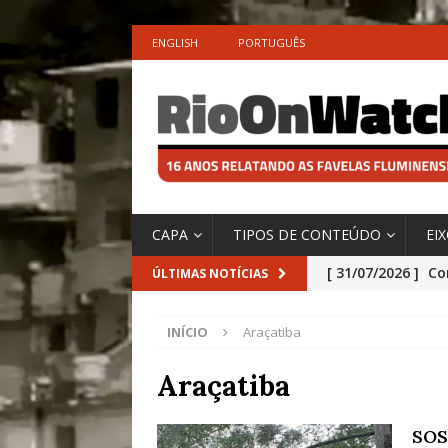
ENGLISH
PORTUGUÊS
CAPA
TIPOS DE CONTEÚDO
EI
[ 31/07/2026 ]
Co
ÚLTIMAS NOTÍCIAS
Impactos das En
INÍCIO
Araçatiba
[ 29/07/2026 ]
No
São o Cadinho e
Araçatiba
Precisamos’, Afi
SOS
Especial do IPCC