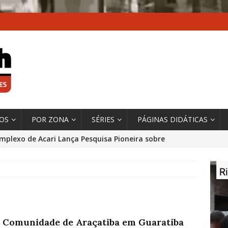
XOS
POR ZONA
SÉRIES
PÁGINAS DIDÁTICAS
mplexo de Acari Lança Pesquisa Pioneira sobre
chentes na Comunidade
DADOS E PESQUISA
 Contexto da Ultrapassagem Climática, ‘As Cidades
 o Fogo que Impulsionam a Mudança de que
rma Autora Coordenadora Principal de Relatório
 Comunidade de Araçatiba em Guaratiba
 Sobre Cidades
*DESTAQUE