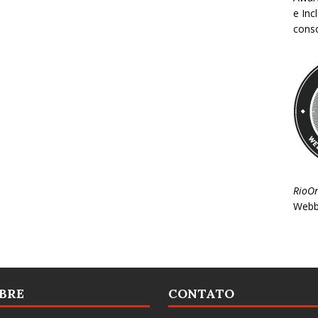
e Inc
consc
RioO
Webb
BRE
CONTATO