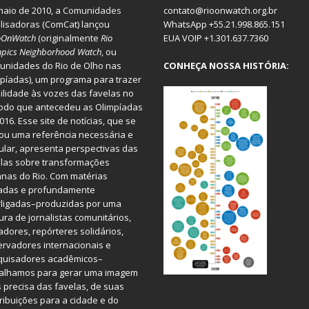
aio de 2010, a
Comunidades
contato@rioonwatch.org.br
lisadoras
(ComCat) lançou
WhatsApp +55.21.998.865.151
oOnWatch
(originalmente
Ri
o
EUA VOIP +1.301.637.7360
pics Neighborhood Watch
, ou
nidades do Rio de Olho nas
CONHEÇA NOSSA HISTÓRIA:
píadas), um programa para trazer
bilidade às vozes das favelas no
odo que antecedeu as Olimpíadas
016. Esse site de notícias, que se
ou uma referência necessária e
ular, apresenta perspectivas das
las sobre transformações
nas do Rio. Com matérias
iadas e profundamente
rligadas–produzidas por uma
ura de jornalistas comunitários,
dores, repórteres solidários,
rvadores internacionais e
quisadores acadêmicos–
balhamos para gerar uma imagem
 precisa das favelas, de suas
ribuições para a cidade e do