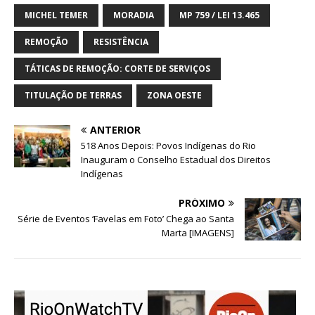
MICHEL TEMER
MORADIA
MP 759 / LEI 13.465
REMOÇÃO
RESISTÊNCIA
TÁTICAS DE REMOÇÃO: CORTE DE SERVIÇOS
TITULAÇÃO DE TERRAS
ZONA OESTE
ANTERIOR
518 Anos Depois: Povos Indígenas do Rio
Inauguram o Conselho Estadual dos Direitos
Indígenas
PRÓXIMO
Série de Eventos ‘Favelas em Foto’ Chega ao Santa
Marta [IMAGENS]