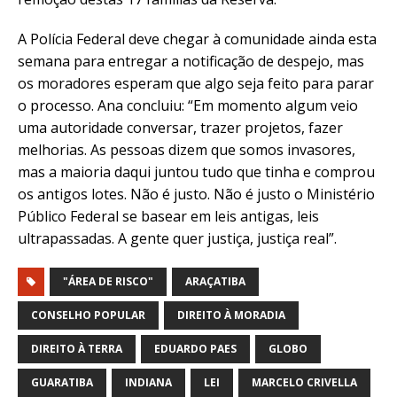
A Polícia Federal deve chegar à comunidade ainda esta
semana para entregar a notificação de despejo, mas
os moradores esperam que algo seja feito para parar
o processo. Ana concluiu: “
Em momento algum veio
uma autoridade conversar, trazer projetos, fazer
melhorias. As pessoas dizem que somos invasores,
mas a maioria daqui juntou tudo que tinha e comprou
os antigos lotes. Não é justo. Não é justo o Ministério
Público Federal se basear em leis antigas, leis
ultrapassadas. A gente quer justiça, justiça real”.
"ÁREA DE RISCO"
ARAÇATIBA
CONSELHO POPULAR
DIREITO À MORADIA
DIREITO À TERRA
EDUARDO PAES
GLOBO
GUARATIBA
INDIANA
LEI
MARCELO CRIVELLA