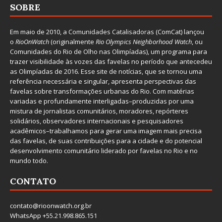
SOBRE
Em maio de 2010, a
Comunidades Catalisadoras
(ComCat) lançou
o
RioOnWatch
(originalmente
Ri
o Olympics Neighborhood Watch
, ou
Comunidades do Rio de Olho nas Olimpíadas), um programa para
trazer visibilidade às vozes das favelas no período que antecedeu
as Olimpíadas de 2016. Esse site de notícias, que se tornou uma
referência necessária e singular, apresenta perspectivas das
favelas sobre transformações urbanas do Rio. Com matérias
variadas e profundamente interligadas–produzidas por uma
mistura de jornalistas comunitários, moradores, repórteres
solidários, observadores internacionais e pesquisadores
acadêmicos–trabalhamos para gerar uma imagem mais precisa
das favelas, de suas contribuições para a cidade e do potencial
desenvolvimento comunitário liderado por favelas no Rio e no
mundo todo.
CONTATO
contato@rioonwatch.org.br
WhatsApp +55.21.998.865.151