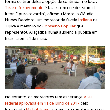
forma de tirar deles a opção de continuar no local.
Tirar o fornecimento
é fazer com que desistam de
lutar. É pura covardia
”, afirmou Marcello Cláudio
Nunes Deodoro, um morador da favela
Indiana
na
Tijuca e membro do
Conselho Popular
que
representou Araçatiba numa audiência pública em
Brasília em 24 de maio.
No entanto, os moradores têm esperança.
A lei
federal aprovada em 11 de julho de 2017
pelo
Presidente
Michel Temer
promove a regularização de