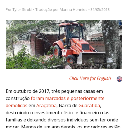
Por
Tyler Strobl
• Tradução por
Marina Hennies
• 31/05/2018
Click Here for English
Em outubro de 2017, três pequenas casas em
construção
foram marcadas e posteriormente
demolidas
em
Araçatiba
, Barra de
Guaratiba
,
destruindo o investimento físico e financeiro das
famílias e deixando diversos indivíduos sem ter onde
morar.
Menos de um ano depois, os moradores estão