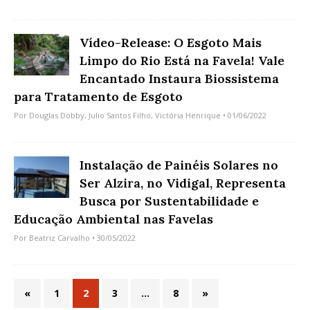
Vídeo-Release: O Esgoto Mais
Limpo do Rio Está na Favela! Vale
Encantado Instaura Biossistema
para Tratamento de Esgoto
Por
Douglas Dobby
,
Julio Santos Filho
,
Victória Henrique
• 01/06/2022
Instalação de Painéis Solares no
Ser Alzira, no Vidigal, Representa
Busca por Sustentabilidade e
Educação Ambiental nas Favelas
Por
Beatriz Carvalho
• 30/05/2022
«
1
2
3
…
8
»