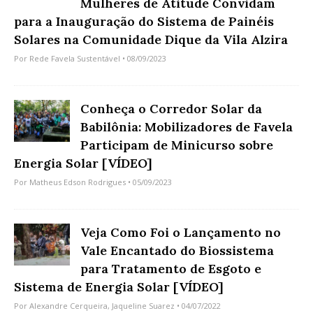
Mulheres de Atitude Convidam
para a Inauguração do Sistema de Painéis
Solares na Comunidade Dique da Vila Alzira
Por
Rede Favela Sustentável
• 08/09/2023
Conheça o Corredor Solar da
Babilônia: Mobilizadores de Favela
Participam de Minicurso sobre
Energia Solar [VÍDEO]
Por
Matheus Edson Rodrigues
• 05/09/2023
Veja Como Foi o Lançamento no
Vale Encantado do Biossistema
para Tratamento de Esgoto e
Sistema de Energia Solar [VÍDEO]
Por
Alexandre Cerqueira
,
Jaqueline Suarez
• 04/07/2022