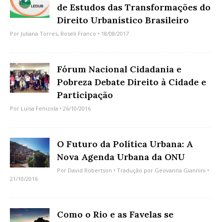
de Estudos das Transformações do
Direito Urbanístico Brasileiro
Por
Juliana Torres
,
Roseli Franco
• 18/08/2017
Fórum Nacional Cidadania e
Pobreza Debate Direito à Cidade e
Participação
Por
Luisa Fenizola
• 26/10/2016
O Futuro da Política Urbana: A
Nova Agenda Urbana da ONU
Por
David Robertson
• Tradução por
Geovanna Giannini
•
21/10/2016
Como o Rio e as Favelas se