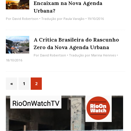
Encaixam na Nova Agenda
Urbana?
Por
David Robertson
• Tradução por
Paula Varajão
• 19/10/2016
A Crítica Brasileira do Rascunho
Zero da Nova Agenda Urbana
Por
David Robertson
• Tradução por
Marina Hennies
•
18/10/2016
«
1
2