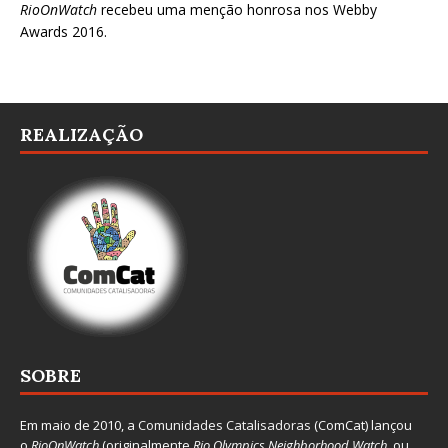
RioOnWatch
recebeu uma menção honrosa nos
Webby
Awards 2016
.
REALIZAÇÃO
SOBRE
Em maio de 2010, a
Comunidades Catalisadoras
(ComCat) lançou
o
RioOnWatch
(originalmente
Ri
o Olympics Neighborhood Watch
, ou