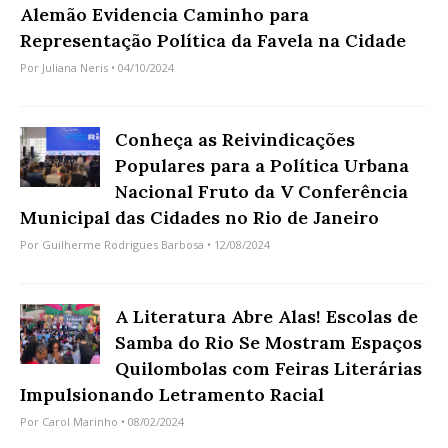
Alemão Evidencia Caminho para
Representação Política da Favela na Cidade
Por
Juliana Neris
• 04/10/2024
Conheça as Reivindicações
Populares para a Política Urbana
Nacional Fruto da V Conferência
Municipal das Cidades no Rio de Janeiro
Por
Guilherme Rodrigues Barbosa
• 12/08/2024
A Literatura Abre Alas! Escolas de
Samba do Rio Se Mostram Espaços
Quilombolas com Feiras Literárias
Impulsionando Letramento Racial
Por
Carol Marinho
• 08/02/2024