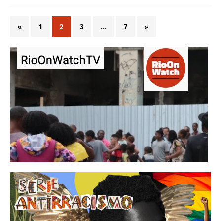
«
1
2
3
…
7
»