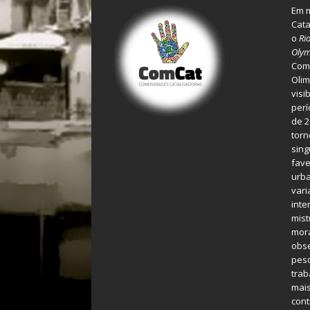
Em m
Cata
o
Ri
Olym
Comu
Olim
visi
perí
de 2
torn
sing
fave
urba
var
inte
mist
mora
obse
pes
tra
mais
cont