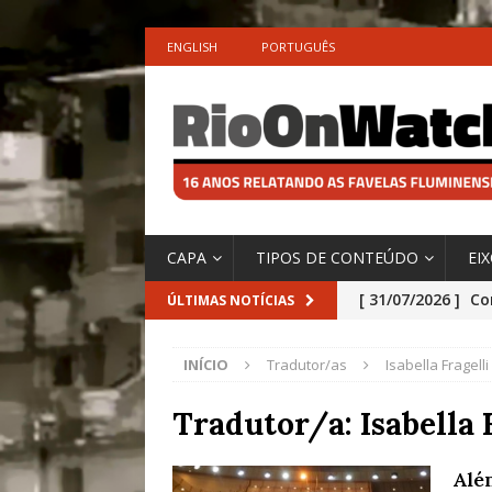
ENGLISH
PORTUGUÊS
CAPA
TIPOS DE CONTEÚDO
EI
[ 31/07/2026 ]
Co
ÚLTIMAS NOTÍCIAS
Impactos das En
INÍCIO
Tradutor/as
Isabella Fragelli
[ 29/07/2026 ]
No
São o Cadinho e
Tradutor/a:
Isabella 
Precisamos’, Afi
Alé
Especial do IPCC