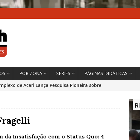
XOS
POR ZONA
SÉRIES
PÁGINAS DIDÁTICAS
mplexo de Acari Lança Pesquisa Pioneira sobre
chentes na Comunidade
DADOS E PESQUISA
 Contexto da Ultrapassagem Climática, ‘As Cidades
 o Fogo que Impulsionam a Mudança de que
Fragelli
rma Autora Coordenadora Principal de Relatório
m da Insatisfação com o Status Quo: 4
 Sobre Cidades
*DESTAQUE