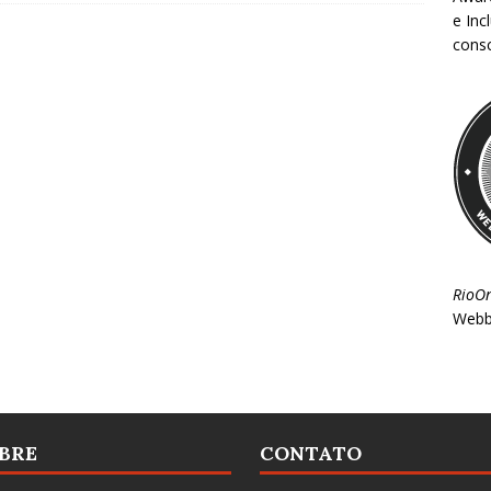
e Inc
consc
RioO
Webb
BRE
CONTATO