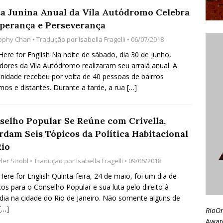
ta Junina Anual da Vila Autódromo Celebra
sperança e Perseverança
ophy Chan
• Tradução por
Isabella Fragelli
• 06/07/2018
 Here for English Na noite de sábado, dia 30 de junho,
ores da Vila Autódromo realizaram seu arraiá anual. A
idade recebeu por volta de 40 pessoas de bairros
mos e distantes. Durante a tarde, a rua
[…]
selho Popular Se Reúne com Crivella,
rdam Seis Tópicos da Política Habitacional
Rio
ler Strobl
• Tradução por
Isabella Fragelli
• 09/06/2018
 Here for English Quinta-feira, 24 de maio, foi um dia de
os para o Conselho Popular e sua luta pelo direito à
ia na cidade do Rio de Janeiro. Não somente alguns de
[…]
RioO
Awar