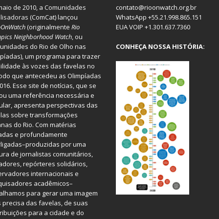
aio de 2010, a
Comunidades
contato@rioonwatch.org.br
lisadoras
(ComCat) lançou
WhatsApp +55.21.998.865.151
oOnWatch
(originalmente
Ri
o
EUA VOIP +1.301.637.7360
pics Neighborhood Watch
, ou
nidades do Rio de Olho nas
CONHEÇA NOSSA HISTÓRIA:
píadas), um programa para trazer
bilidade às vozes das favelas no
odo que antecedeu as Olimpíadas
016. Esse site de notícias, que se
ou uma referência necessária e
ular, apresenta perspectivas das
las sobre transformações
nas do Rio. Com matérias
iadas e profundamente
rligadas–produzidas por uma
ura de jornalistas comunitários,
dores, repórteres solidários,
rvadores internacionais e
quisadores acadêmicos–
balhamos para gerar uma imagem
 precisa das favelas, de suas
ribuições para a cidade e do