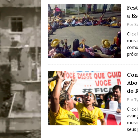
Fes
a E
Por
S
Click
morad
comun
próxi
Con
Abo
do 
Por
Ty
Click
avanç
morad
seus