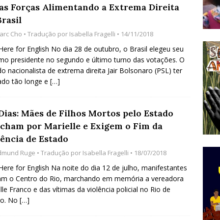
as Forças Alimentando a Extrema Direita
do Começou com uma Praça em Ramos [OPINIÃO]
rasil
arc Cho
• Tradução por
Isabella Fragelli
• 14/11/2018
tirão Agroecológico com os Povos das Águas Reúne
 Here for English No dia 28 de outubro, o Brasil elegeu seu
mo presidente no segundo e último turno das votações. O
lantio e Inauguração da Feira da Praia do Remanso
do nacionalista de extrema direita Jair Bolsonaro (PSL) ter
COBERTURA DE EVENTOS
ado tão longe e
[…]
ens Fluminenses, Cronicamente Abandonados,
 Dias: Mães de Filhos Mortos pelo Estado
sórcio Nova Via Mobilidade 10 Anos Após Rio2016
cham por Marielle e Exigem o Fim da
O
lência de Estado
dmund Ruge
• Tradução por
Isabella Fragelli
• 18/07/2018
 Here for English Na noite do dia 12 de julho, manifestantes
am o Centro do Rio, marchando em memória a vereadora
lle Franco e das vítimas da violência policial no Rio de
ro. No
[…]