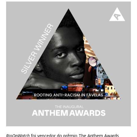
RioOnWatch
foi vencedor do prêmio
The Anthem Awards