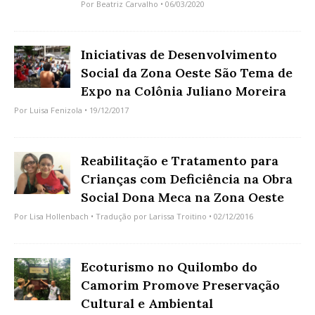
Por
Beatriz Carvalho
• 06/03/2020
Iniciativas de Desenvolvimento
Social da Zona Oeste São Tema de
Expo na Colônia Juliano Moreira
Por
Luisa Fenizola
• 19/12/2017
Reabilitação e Tratamento para
Crianças com Deficiência na Obra
Social Dona Meca na Zona Oeste
Por
Lisa Hollenbach
• Tradução por
Larissa Troitino
• 02/12/2016
Ecoturismo no Quilombo do
Camorim Promove Preservação
Cultural e Ambiental