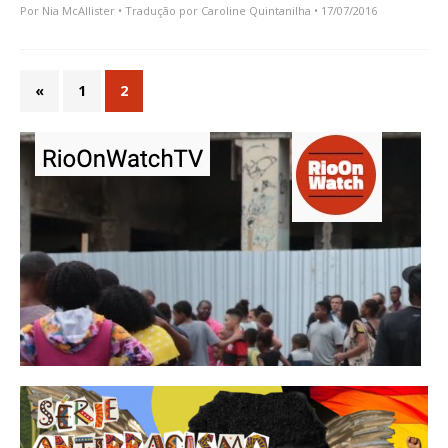
Por
Nia McAllister
• Tradução por
Caroline Quintanilha
• 17/07/2016
«
1
2